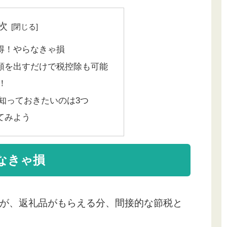
次
得！やらなきゃ損
類を出すだけで税控除も可能
！
知っておきたいのは3つ
てみよう
なきゃ損
が、返礼品がもらえる分、間接的な節税と