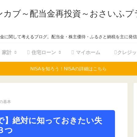
ンカブ～配当金再投資～おさいふプ
金に関して考えるブログ。配当金・株主優待・ふるさと納税を主に発信
家計
住宅ローン
マイホーム
クレジッ
NISAを知ろう！NISAの詳細はこちら
の基本
で】絶対に知っておきたい失
３つ