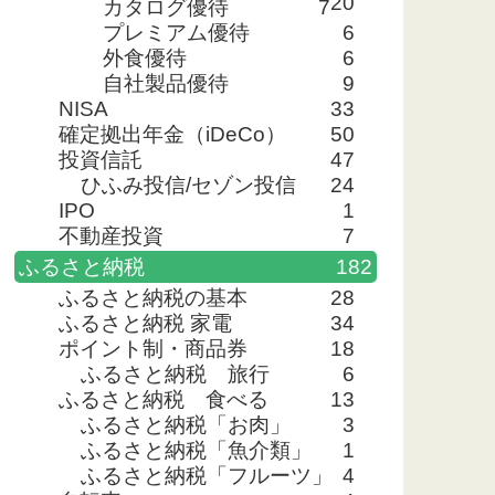
20
カタログ優待
7
プレミアム優待
6
外食優待
6
自社製品優待
9
NISA
33
確定拠出年金（iDeCo）
50
投資信託
47
ひふみ投信/セゾン投信
24
IPO
1
不動産投資
7
ふるさと納税
182
ふるさと納税の基本
28
ふるさと納税 家電
34
ポイント制・商品券
18
ふるさと納税 旅行
6
ふるさと納税 食べる
13
ふるさと納税「お肉」
3
ふるさと納税「魚介類」
1
ふるさと納税「フルーツ」
4