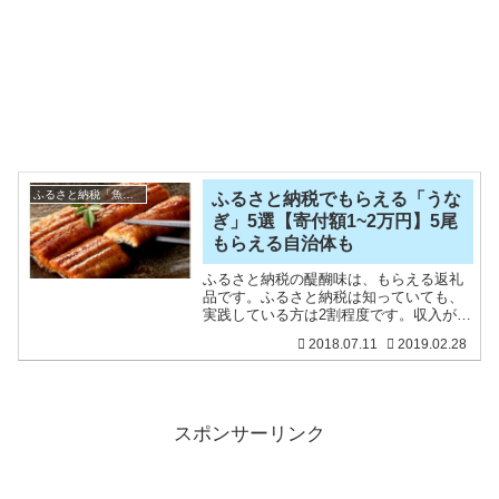
ふるさと納税「魚介類」
ふるさと納税でもらえる「うな
ぎ」5選【寄付額1~2万円】5尾
もらえる自治体も
ふるさと納税の醍醐味は、もらえる返礼
品です。ふるさと納税は知っていても、
実践している方は2割程度です。収入があ
る方で納税しているのであれば、税金が
2018.07.11
2019.02.28
控除されてお得に返礼品をもらうことが
できます。暑い夏は、やっぱりうなぎが
食べたくなりますね。美
スポンサーリンク