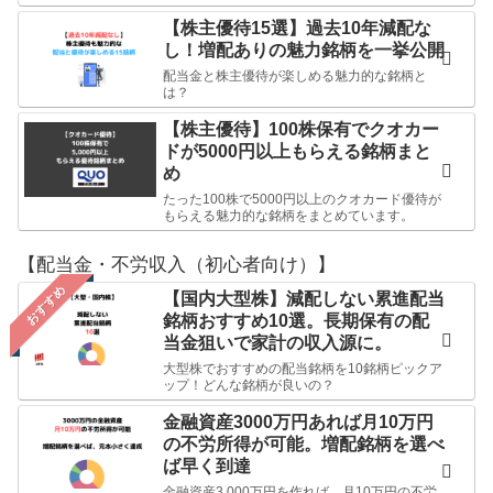
【株主優待15選】過去10年減配な
し！増配ありの魅力銘柄を一挙公開
配当金と株主優待が楽しめる魅力的な銘柄と
は？
【株主優待】100株保有でクオカー
ドが5000円以上もらえる銘柄まと
め
たった100株で5000円以上のクオカード優待が
もらえる魅力的な銘柄をまとめています。
【配当金・不労収入（初心者向け）】
おすすめ
【国内大型株】減配しない累進配当
銘柄おすすめ10選。長期保有の配
当金狙いで家計の収入源に。
大型株でおすすめの配当銘柄を10銘柄ピックア
ップ！どんな銘柄が良いの？
金融資産3000万円あれば月10万円
の不労所得が可能。増配銘柄を選べ
ば早く到達
金融資産3,000万円を作れば、月10万円の不労