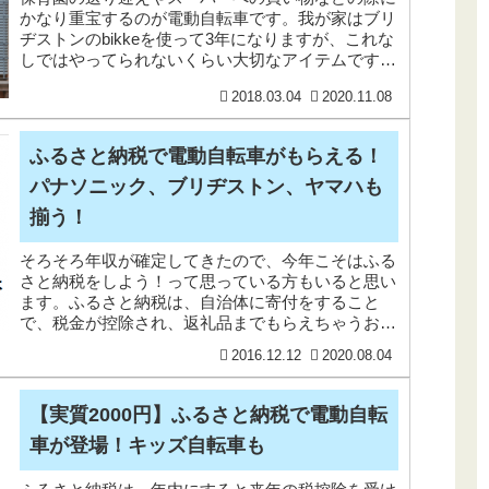
かなり重宝するのが電動自転車です。我が家はブリ
ヂストンのbikkeを使って3年になりますが、これな
しではやってられないくらい大切なアイテムです。
夏の暑い日に子どもを抱っこして保育園に送って行
2018.03.04
2020.11.08
くの
ふるさと納税で電動自転車がもらえる！
パナソニック、ブリヂストン、ヤマハも
揃う！
そろそろ年収が確定してきたので、今年こそはふる
さと納税をしよう！って思っている方もいると思い
ます。ふるさと納税は、自治体に寄付をすること
で、税金が控除され、返礼品までもらえちゃうお得
な制度です。サラリーマンの節税対策のなかでは最
2016.12.12
2020.08.04
強じゃないか
【実質2000円】ふるさと納税で電動自転
車が登場！キッズ自転車も