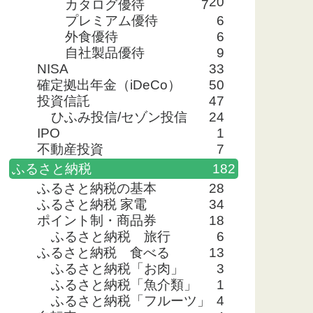
20
カタログ優待
7
プレミアム優待
6
外食優待
6
自社製品優待
9
NISA
33
確定拠出年金（iDeCo）
50
投資信託
47
ひふみ投信/セゾン投信
24
IPO
1
不動産投資
7
ふるさと納税
182
ふるさと納税の基本
28
ふるさと納税 家電
34
ポイント制・商品券
18
ふるさと納税 旅行
6
ふるさと納税 食べる
13
ふるさと納税「お肉」
3
ふるさと納税「魚介類」
1
ふるさと納税「フルーツ」
4