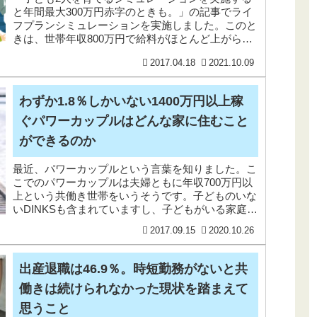
と年間最大300万円赤字のときも。」の記事でライ
フプランシミュレーションを実施しました。このと
きは、世帯年収800万円で給料がほとんど上がらな
いと想定して、やや大ざっぱにシミュレーションを
2017.04.18
2021.10.09
実施し
わずか1.8％しかいない1400万円以上稼
ぐパワーカップルはどんな家に住むこと
ができるのか
最近、パワーカップルという言葉を知りました。こ
こでのパワーカップルは夫婦ともに年収700万円以
上という共働き世帯をいうそうです。子どものいな
いDINKSも含まれていますし、子どもがいる家庭も
含みます。ちなみに、平成28年（2016）労働力調
2017.09.15
2020.10.26
出産退職は46.9％。時短勤務がないと共
働きは続けられなかった現状を踏まえて
思うこと