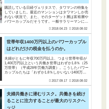
購読している日経ヴェリタスで、タワマンの特集を
していました。最近のマンションはタワマンしか売
れない状況で、また、そのターゲット層は富裕層や
パワーカップルだそうです。一般サラリーマンには
高嶺の花となっていますね。年収700万円以上の共
2018.04.23
2018.08.02
働き世帯
世帯年収1400万円以上のパワーカップル
はどれだけの税金を払うのか。
夫婦がともに年収700万円以上、つまり世帯年収が
1,400万円以上という共働き世帯はわずか1.8％（25
万世帯）（平成28年労働力調査）。こうしたパワー
カップルたちは「わずか1.8％しかいない1400万円
以上稼ぐパワーカップルはどんな家に住
2017.09.17
2018.08.02
夫婦共働きに潜むリスク。共働きを続け
ることに注力することが最大のリスクヘ
ッジ