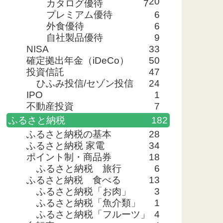
20
カタログ優待
7
プレミアム優待
6
外食優待
6
自社製品優待
9
NISA
33
確定拠出年金（iDeCo）
50
投資信託
47
ひふみ投信/セゾン投信
24
IPO
1
不動産投資
7
ふるさと納税
182
ふるさと納税の基本
28
ふるさと納税 家電
34
ポイント制・商品券
18
ふるさと納税 旅行
6
ふるさと納税 食べる
13
ふるさと納税「お肉」
3
ふるさと納税「魚介類」
1
ふるさと納税「フルーツ」
4