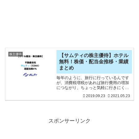
株主優待
【サムティの株主優待】ホテル
無料！株価・配当金推移・業績
まとめ
毎年のように、旅行に行っているんです
が、消費税増税があれば旅行費用の増加
につながり、ちょっと気軽に行きにくく
なりますね。今までは、などポイントや
2019.09.23
2021.05.23
ふるさと納税などを利用して、旅行をし
ています。株式投資もしているので、株
主優待でホテルに宿泊でき
スポンサーリンク