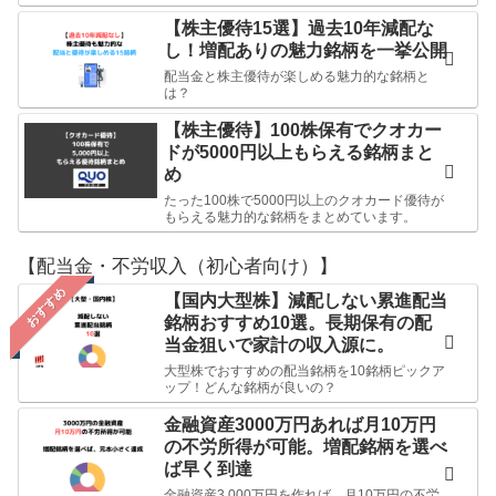
【株主優待15選】過去10年減配な
し！増配ありの魅力銘柄を一挙公開
配当金と株主優待が楽しめる魅力的な銘柄と
は？
【株主優待】100株保有でクオカー
ドが5000円以上もらえる銘柄まと
め
たった100株で5000円以上のクオカード優待が
もらえる魅力的な銘柄をまとめています。
【配当金・不労収入（初心者向け）】
おすすめ
【国内大型株】減配しない累進配当
銘柄おすすめ10選。長期保有の配
当金狙いで家計の収入源に。
大型株でおすすめの配当銘柄を10銘柄ピックア
ップ！どんな銘柄が良いの？
金融資産3000万円あれば月10万円
の不労所得が可能。増配銘柄を選べ
ば早く到達
金融資産3,000万円を作れば、月10万円の不労