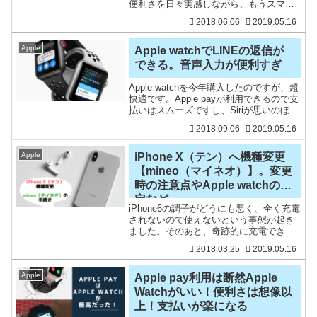
便利さを日々実感しながら、もうスマホ
と同じで、なくてはならない存在となっ
2018.06.06
2019.05.16
ています。そのApple watchは4万円くら
いするものですが、お得に
Apple
Apple watchでLINEの返信が
できる。音声入力が便利すぎ
Apple watchを今年購入したのですが、超
快適です。Apple payが利用できるので支
払いはスムーズですし、Siriが思いのほか
便利です。そんなApple watchでは、
2018.09.06
2019.05.16
LINEの返信もできるので、わざわざ
iPhoneでLINEを
Apple
iPhone X（テン）へ機種変更
【mineo（マイネオ）】。変更
時の注意点やApple watchの設
定など
iPhone6の調子がどうにも悪く、全く充電
されないので使えないという事態が起き
ました。そのあと、奇跡的に充電できる
ようになり使えていたのですが、思い切
2018.03.25
2019.05.16
ってiPhone X（テン）に機種変更するこ
とに。参考 格安スマホのデメリットを
まとも
Apple
Apple pay利用は断然Apple
Watchがいい！便利さは想像以
上！支払いが楽になる