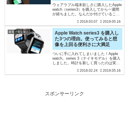
ウェアラブル端末欲しさに購入したApple
watch（series3）を購入してから一週間
が経ちました。なんだか付けていること
自体がワクワクして、睡眠アプリを導入
2018.03.07
2019.05.16
したりして、寝る時もつけている始末で
すw使いたかった一番の理由が、電子マ
ネー
家電・電化製品
Apple Watch series3 を購入し
た3つの理由。使ってみると想
像を上回る便利さに大満足
ついに手に入れてしまいました！Apple
watch。series 3（ナイキモデル）を購入
しました。時計を新しく買ったのは実に
16年ぶりです。以前から気になっていた
2018.02.24
2019.05.16
Apple watchですが、購入した理由を簡単
にまとめておこうと思う。ま
スポンサーリンク