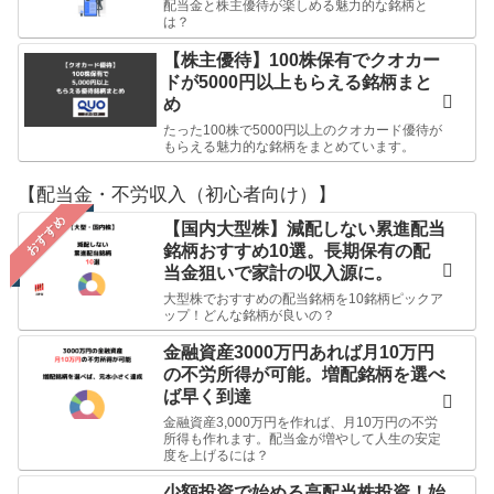
配当金と株主優待が楽しめる魅力的な銘柄と
は？
【株主優待】100株保有でクオカー
ドが5000円以上もらえる銘柄まと
め
たった100株で5000円以上のクオカード優待が
もらえる魅力的な銘柄をまとめています。
【配当金・不労収入（初心者向け）】
おすすめ
【国内大型株】減配しない累進配当
銘柄おすすめ10選。長期保有の配
当金狙いで家計の収入源に。
大型株でおすすめの配当銘柄を10銘柄ピックア
ップ！どんな銘柄が良いの？
金融資産3000万円あれば月10万円
の不労所得が可能。増配銘柄を選べ
ば早く到達
金融資産3,000万円を作れば、月10万円の不労
所得も作れます。配当金が増やして人生の安定
度を上げるには？
少額投資で始める高配当株投資！始