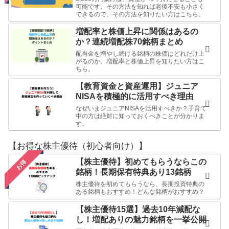
可能です。その方法を知れば老後不安も小さく
できるので、その方法を知りたい方はこちら。
増配率と株価上昇に関係はあるの
か？連続増配株70銘柄まとめ
配当金を増やし続ける銘柄の株価はどれだけ上
がるのか。増配率と株価上昇を知りたい方はこ
ちら。
【教育資金と資産運用】ジュニア
NISAを積極的に活用すべき理由
なぜいまジュニアNISAを活用すべきか？子育て
中の方は絶対に知っておくべきことが分かりま
す。
【お得な株主優待（初心者向け）】
【株主優待】初めてもらうならこの
お得
銘柄！長期保有特典あり13銘柄
株主優待を初めてもらうなら、長期投資特典の
ある銘柄もおすすめ！どんな銘柄がおすすめ？
【株主優待15選】過去10年減配な
し！増配ありの魅力銘柄を一挙公開