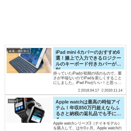
家電・電化製品
iPad mini 4カバーのおすすめ6
選！膝上で入力できるロジクー
ルのキーボード付きカバーが便
利
持っていたiPadが初期の頃のもので、重
さが半端ないのでiPadを新しくすること
にしました。iPad Proがいい！と思って
いたのですが、手軽に持ち運びしたいと
2018.04.17
2020.11.14
思いiPad mini 4を選びましたが、これが
かなり快適。正解でした。軽いって
Apple
Apple watchは最高の時短アイ
テム！年収850万円超えならふ
るさと納税の返礼品でも手に入
る
Apple watchシリーズ3（ナイキモデル）
を購入して、はや3ヶ月。Apple watchの