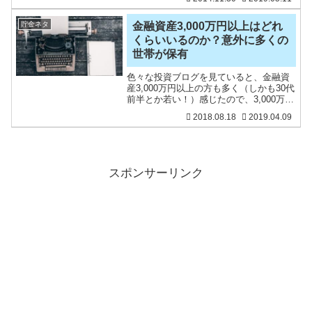
と思います。さて、貯金ができなーーー
い！！って奥さん。我が家も同じでし
た。結婚した時の貯金はマジ
貯金ネタ
金融資産3,000万円以上はどれ
くらいいるのか？意外に多くの
世帯が保有
色々な投資ブログを見ていると、金融資
産3,000万円以上の方も多く（しかも30代
前半とか若い！）感じたので、3,000万円
以上を持つ方がどのくらいいるのか調べ
2018.08.18
2019.04.09
てみました。金融資産3,000万円は、長い
年月をかければ達成できるものですが、
逆に
スポンサーリンク