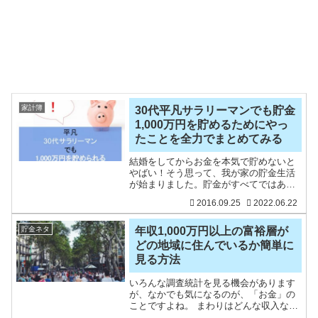
家計簿
30代平凡サラリーマンでも貯金
1,000万円を貯めるためにやっ
たことを全力でまとめてみる
結婚をしてからお金を本気で貯めないと
やばい！そう思って、我が家の貯金生活
が始まりました。貯金がすべてではあり
ませんが、貯金をしていくことは大事な
2016.09.25
2022.06.22
こと。我が家が最初に立てた目標は、貯
金1,000万円。始めた頃は、はるか遠くの
数字でしたが、結婚
貯金ネタ
年収1,000万円以上の富裕層が
どの地域に住んでいるか簡単に
見る方法
いろんな調査統計を見る機会があります
が、なかでも気になるのが、「お金」の
ことですよね。 まわりはどんな収入な
の？ どれだけ貯金があるの？そうしたと