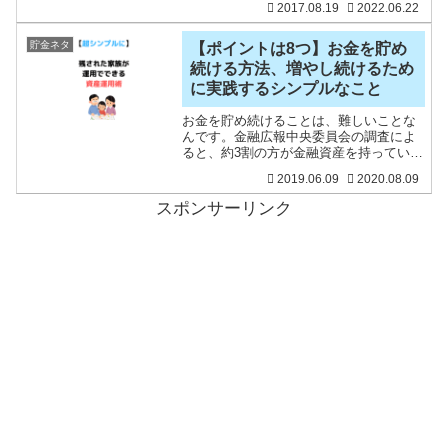
2017.08.19
2022.06.22
きに、家計調査などの統計情報を見てい
るとおもしろいです。いろんな統計情報
があるので、目的に合っ
貯金ネタ
【ポイントは8つ】お金を貯め
続ける方法、増やし続けるため
に実践するシンプルなこと
お金を貯め続けることは、難しいことな
んです。金融広報中央委員会の調査によ
ると、約3割の方が金融資産を持っていな
いという結果が出ています。例え、年収
2019.06.09
2020.08.09
が1000万円以上と高くても、金融資産を
持っていない方もいます。お金を貯める
スポンサーリンク
ことで、「行動の選