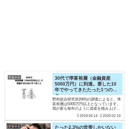
貯金ネタ
30代で準富裕層（金融資産
5000万円）に到達。要した10
年でやってきたたった1つのこ
と
野村総合研究所(NRI)の調査によると、準
富裕層は5000万円以上となっています。
我が家も毎年のように資産を積み上げて
きた結果、5000万円というひとつの節目
2019.04.14
2020.02.19
を越えることができました。準富裕層の
なかでは最下層ですが。とはいえ、住宅
ローンを利
貯金ネタ
たった2.3%の世帯しかいない