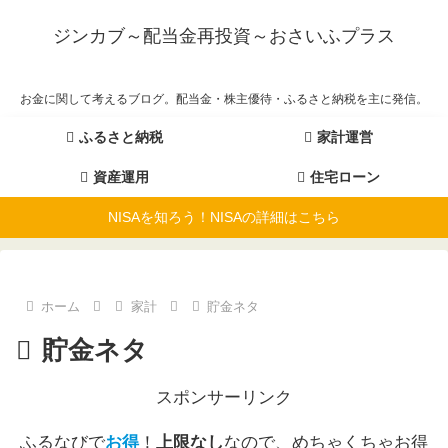
ジンカブ～配当金再投資～おさいふプラス
お金に関して考えるブログ。配当金・株主優待・ふるさと納税を主に発信。
ふるさと納税
家計運営
資産運用
住宅ローン
NISAを知ろう！NISAの詳細はこちら
ホーム
家計
貯金ネタ
貯金ネタ
スポンサーリンク
ふるなびで
お得
！
上限なし
なので、めちゃくちゃお得