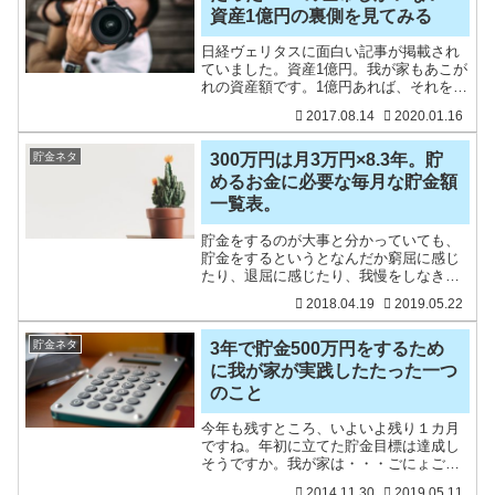
資産1億円の裏側を見てみる
日経ヴェリタスに面白い記事が掲載され
ていました。資産1億円。我が家もあこが
れの資産額です。1億円あれば、それをす
べて配当利回り3%の株に投資するだけ
2017.08.14
2020.01.16
で、不労所得が300万円／年間あります
（税引き前）。その1億円以上を持つ人は
どんな人なのでし
貯金ネタ
300万円は月3万円×8.3年。貯
めるお金に必要な毎月な貯金額
一覧表。
貯金をするのが大事と分かっていても、
貯金をするというとなんだか窮屈に感じ
たり、退屈に感じたり、我慢をしなきゃ
いけない。どちらかというとネガティブ
2018.04.19
2019.05.22
なイメージも出てしまうこともありま
す。節約をすることは大事なことだし、
そうしないとなかなか貯金を
貯金ネタ
3年で貯金500万円をするため
に我が家が実践したたった一つ
のこと
今年も残すところ、いよいよ残り１カ月
ですね。年初に立てた貯金目標は達成し
そうですか。我が家は・・・ごにょごに
ょごにょっとそれは年末に記事にしたい
2014.11.30
2019.05.11