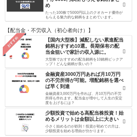
め
たった100株で5000円以上のクオカード優待が
もらえる魅力的な銘柄をまとめています。
【配当金・不労収入（初心者向け）】
おすすめ
【国内大型株】減配しない累進配当
銘柄おすすめ10選。長期保有の配
当金狙いで家計の収入源に。
大型株でおすすめの配当銘柄を10銘柄ピックア
ップ！どんな銘柄が良いの？
金融資産3000万円あれば月10万円
の不労所得が可能。増配銘柄を選べ
ば早く到達
金融資産3,000万円を作れば、月10万円の不労
所得も作れます。配当金が増やして人生の安定
度を上げるには？
少額投資で始める高配当株投資！始
めるメリットは金額以上に大きい
小さく始めるのが鉄則！投資が初めての方は、
少額投資を始める理由が分かります。