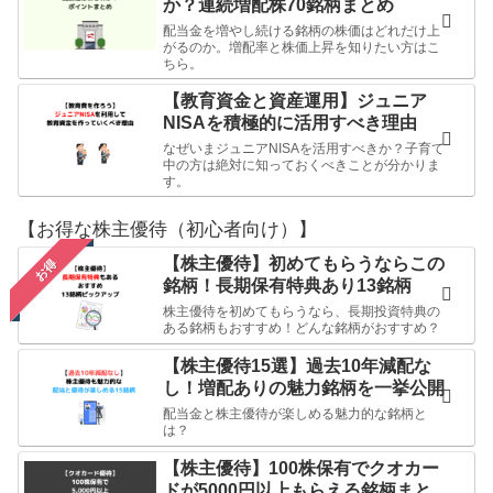
か？連続増配株70銘柄まとめ
配当金を増やし続ける銘柄の株価はどれだけ上
がるのか。増配率と株価上昇を知りたい方はこ
ちら。
【教育資金と資産運用】ジュニア
NISAを積極的に活用すべき理由
なぜいまジュニアNISAを活用すべきか？子育て
中の方は絶対に知っておくべきことが分かりま
す。
【お得な株主優待（初心者向け）】
【株主優待】初めてもらうならこの
お得
銘柄！長期保有特典あり13銘柄
株主優待を初めてもらうなら、長期投資特典の
ある銘柄もおすすめ！どんな銘柄がおすすめ？
【株主優待15選】過去10年減配な
し！増配ありの魅力銘柄を一挙公開
配当金と株主優待が楽しめる魅力的な銘柄と
は？
【株主優待】100株保有でクオカー
ドが5000円以上もらえる銘柄まと