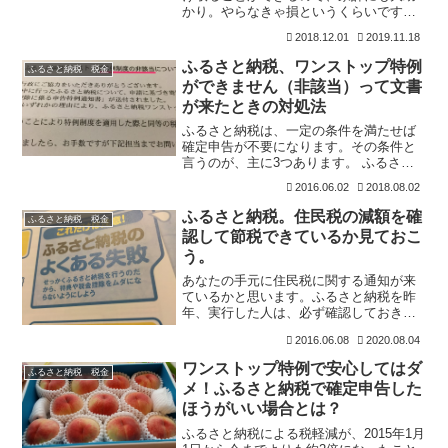
かり。やらなきゃ損というくらいです
が、実際にふるさと納税をしている人っ
2018.12.01
2019.11.18
て課税所得者の5％くらいしかいないよう
です。もったいない。ふるさと納税は、
ふるさと納税、ワンストップ特例
ふるさと納税 税金
ネーミングはややこしいで
ができません（非該当）って文書
が来たときの対処法
ふるさと納税は、一定の条件を満たせば
確定申告が不要になります。その条件と
言うのが、主に3つあります。 ふるさと
納税先が5以下であること（5つの自治体
2016.06.02
2018.08.02
まで） 確定申告をする必要がない 寄附金
税額控除に係る申告特例申請書をふるさ
ふるさと納税。住民税の減額を確
ふるさと納税 税金
と納税先に提出す
認して節税できているか見ておこ
う。
あなたの手元に住民税に関する通知が来
ているかと思います。ふるさと納税を昨
年、実行した人は、必ず確認しておきま
しょうね。ふるさと納税は、ワンストッ
2016.06.08
2020.08.04
プ特例といって確定申告をせずに税額控
除を受ける方法を選んだ場合は、住民税
ワンストップ特例で安心してはダ
ふるさと納税 税金
からのみ税の控除を受ける
メ！ふるさと納税で確定申告した
ほうがいい場合とは？
ふるさと納税による税軽減が、2015年1月