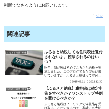
判断でなさるようにお願いします。
ジン
関連記事
ふるさと納税しても住民税は還付
ふるさと納税 税金
されないよ。控除されるのはい
つ？
昨年、我が家は初めてふるさと納税を実
施しました。このブログでもたびたび書
いていますが、ふるさと納税って寄付す
るだけで自治体からいろんな食材、フル
2015.06.11
2022.12.30
ーツ、旅行券や家電（電化製品）など特
産品がもらえるのでお得な制度です。と
【ふるさと納税】税控除は確定申
ふるさと納税 税金
ころで、ふるさと納税をし
告をすべきか？ワンストップ特例
を受けるべきか？
ふるさと納税はノーリスクで返礼品を受
け取ることができるので、家計にも大助