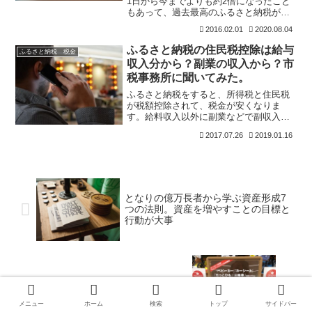
1日から今までよりも約2倍になったこと
もあって、過去最高のふるさと納税がな
されたようですね。おまけに、ワンスト
2016.02.01
2020.08.04
ップ特例制度により確定申告が不要
（2015.4.1～）になったので、ますます
ふるさと納税の住民税控除は給与
ふるさと納税 税金
使いやすくな
収入分から？副業の収入から？市
税事務所に聞いてみた。
ふるさと納税をすると、所得税と住民税
が税額控除されて、税金が安くなりま
す。給料収入以外に副業などで副収入が
ある場合、その収入を合算してふるさと
2017.07.26
2019.01.16
納税の限度額を計算することができま
す。単純に納める税金が増えるので、ふ
るさと納税の限度額も上がって
となりの億万長者から学ぶ資産形成7
つの法則。資産を増やすことの目標と
行動が大事
アカチャンホンポでお得に安く買い物
をする3つの方法。子育て家庭には割
メニュー
ホーム
検索
トップ
サイドバー
引は助かります