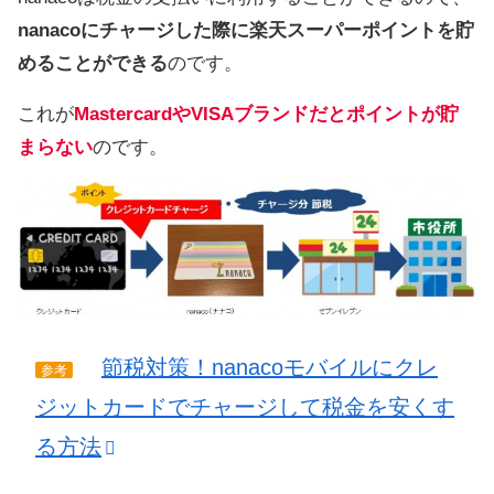
nanacoにチャージした際に楽天スーパーポイントを貯
めることができる
のです。
これが
MastercardやVISAブランドだとポイントが貯
まらない
のです。
節税対策！nanacoモバイルにクレ
参考
ジットカードでチャージして税金を安くす
る方法