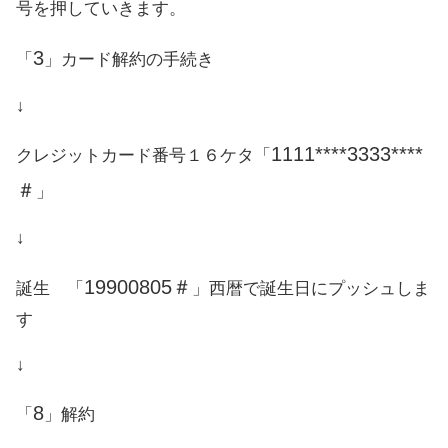
号を押していきます。
3
「
」カード解約の手続き
↓
1111****3333****
クレジットカード番号１６ケタ「
＃
」
↓
19900805＃
誕生 「
」西暦で誕生日にプッシュしま
す
↓
8
「
」解約