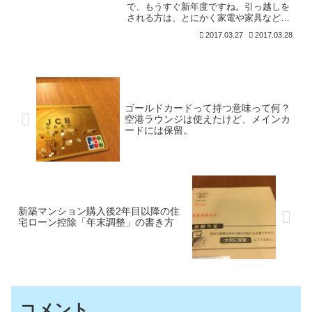
で、もうすぐ新年度ですね。引っ越しを
される方は、とにかく家電や家具など新
生活をスタートするための準備で大忙し
2017.03.27
2017.03.28
だと思います。 電子レンジ 掃除機 炊飯
器 洗濯機 テレビなどなど、もう揃えられ
たかもしれません
ゴールドカードって持つ意味って何？
空港ラウンジは使えたけど、メインカ
ードには保留。
新築マンション購入後2年目以降の住
宅ローン控除「年末調整」の書き方
コメント