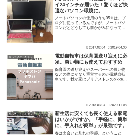
す。ひっそりとクリスマス
イ24インチが届いた！驚くほど快
適なパソコン環境に。
ノートパソコンの使用のうち95％は、ブ
ログに使っているんですが、ノートパソ
コンだとどうしても前かがみになってし
まいます。腰が折れ曲がるんじゃないか
と思って、いつか液晶ディスプレイが欲
しいと思っていたんですが、ついに手に
入れました！！飯山市の
2017.02.04
2019.04.30
電動自転車は保育園送り迎えに必
買ってよかったモノ
須。買い物にも使えておすすめ
保育園の送り迎えやスーパーへの買い物
などの際にかなり重宝するのが電動自転
車です。我が家はブリヂストンのbikkeを
使って3年になりますが、これなしではや
ってられないくらい大切なアイテムで
す。夏の暑い日に子どもを抱っこして保
育園に送って行くの
2018.03.04
2020.11.08
新生活に安くても長く使える家電
買ってよかったモノ
はいかがですか。「手軽に、簡単
に、手入れが簡単」が最強です。
春は出会いと別れの季節。ということ