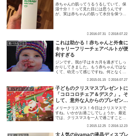
赤ちゃんの肌ってうるうるしていて、保
湿十分！！って見た目には思うんです
が、実は赤ちゃんの肌って水分を保つほ
どの厚さがないので、きちんと保湿しな
きゃいけないんですね。我が家も肌トラ
ブルは避けたいと思って、赤ちゃんの肌
に関する本（amazon
2016.07.31
2018.07.22
これは助かる！赤ちゃんと外食に
親バカなこと
キャリーフリーチェアベルトが便
利すぎる
ジンです。我が子は８カ月を過ぎてしっ
かりしてきました。もう赤ちゃんではな
くて、幼児って感じですね。何となくさ
びしい。でも、成長は嬉しいです。さ
2015.01.15
2016.07.27
て、赤ちゃんの首が座りだすと外食する
機会も増えると思いますが、赤ちゃんっ
子どものクリスマスプレゼントに
買ってよかったモノ
てすごく動くので危ないです
「コロコロチェア＆デスク」。そ
して、意外な人からのプレゼント
に涙
メリークリスマス！今日はクリスマスで
すね。いかがお過ごしでしょうか。最近
では、クリスマスを一人で過ごすことを
「クリぼっち」と呼ぶらしいですね。私
2015.12.25
2016.12.23
も仕事帰りで、家に帰ると1歳8か月の子
どもも寝ていますので、クリぼっちで
大人気のiiyamaの液晶ディスプレ
家電・電化製品