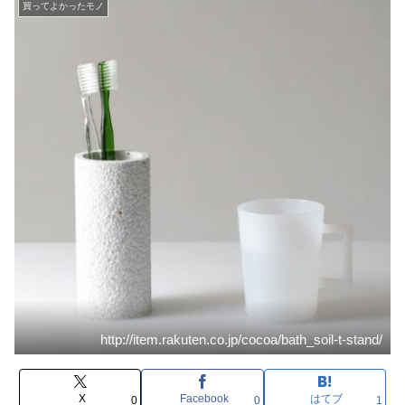
買ってよかったモノ
http://item.rakuten.co.jp/cocoa/bath_soil-t-stand/
X
Facebook
はてブ
0
0
1