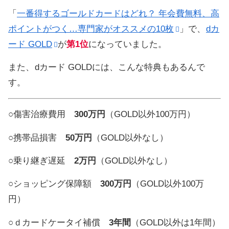
「
一番得するゴールドカードはどれ？ 年会費無料、高
ポイントがつく…専門家がオススメの10枚
」で、
dカ
ード GOLD
が
第1位
になっていました。
また、
dカード GOLDには、こんな特典もあるんで
す。
○傷害治療費用
300万円
（GOLD以外100万円）
○携帯品損害
50万円
（GOLD以外なし）
○乗り継ぎ遅延
2万円
（GOLD以外なし）
○ショッピング保障額
300万円
（GOLD以外100万
円）
○ｄカードケータイ補償
3年間
（GOLD以外は1年間）