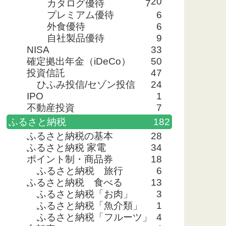
20
カタログ優待
7
プレミアム優待
6
外食優待
6
自社製品優待
9
NISA
33
確定拠出年金（iDeCo）
50
投資信託
47
ひふみ投信/セゾン投信
24
IPO
1
不動産投資
7
ふるさと納税
182
ふるさと納税の基本
28
ふるさと納税 家電
34
ポイント制・商品券
18
ふるさと納税 旅行
6
ふるさと納税 食べる
13
ふるさと納税「お肉」
3
ふるさと納税「魚介類」
1
ふるさと納税「フルーツ」
4