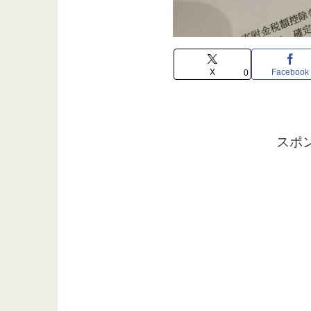
X
Facebook
0
スポ