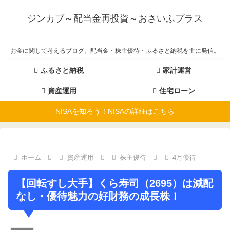
ジンカブ～配当金再投資～おさいふプラス
お金に関して考えるブログ。配当金・株主優待・ふるさと納税を主に発信。
ふるさと納税
家計運営
資産運用
住宅ローン
NISAを知ろう！NISAの詳細はこちら
ホーム
資産運用
株主優待
4月優待
【回転すし大手】くら寿司（2695）は減配
なし・優待魅力の好財務の成長株！