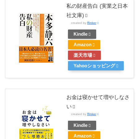
私の財産告白 (実業之日本
社文庫)
created by
Rinker
Kindle
Amazon
楽天市場
Yahooショッピング
お金は寝かせて増やしなさ
い
created by
Rinker
Kindle
Amazon