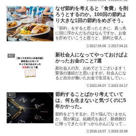
できません。支出を減らすにはどうした
らいいのか？というのを考えつつもでき
なぜ節約を考えると「食費」を削
家計
ることは限られています。
ろうとするのか。100回の節約よ
り大きな1回の節約をめざそう。
「節約」をすると思ったときに、真っ先
に頭に浮かんだものはなんですか。お金
を貯めていこうと思うと、節約と収入ア
ップは欠かせませんが、節約するのって
2017.04.06
2017.04.21
結構難しいですよね。我が家は、支出が
膨んだときに節約しようとしたのが『食
新社会人になってやっておけばよ
家計
費』でした。あなたは、ど
かったお金のこと7選
新社会人の方、おめでとうございます！
緊張の連続だと思いますが、社会人にな
ると自分が働いたお金で生活をしていく
ことになるので、お金に関する知識と経
2021.04.07
2021.04.17
験をつけていくことが大切ですね。一生
モノです。お金で失敗すれば人生を狂う
節約することばかり考えていて
家計
ことにもなります。身に着
は、何も生まないと気づくのに5
年かかった。
節約をどうするか、日々悩んでいません
か。我が家は、結婚式をあげ、新婚旅行
に帰ってきたらすっからかんになってい
ました。本当に文字通りすっからかんで
2016.10.07
2016.10.08
した。お金を使い過ぎたのです。忘年会