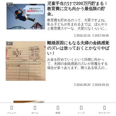
やら新年会すらキャンセルするような超
児童手当だけで200万円貯まる！
家計
危機的状況に陥りました。
教育費に立ち向かう最低限の貯
金。
教育費を貯めるのって、大変ですよね。
私も子どもが生まれるまでは、ぼんやり
と教育費スゲーな、大変だなくらいにし
か思っていませんでした。子どもが生ま
2016.10.15
2017.09.05
れたら贅沢せずに、貯金に励もう。そん
な思いを持っていたんですが、いざ子ど
離婚原因にもなる夫婦の金銭感覚
家計
もが生まれると、子どもと
のズレは放っておくとかなりやば
い！
お金を貯めていくという目標に向かっ
て、夫婦の金銭感覚のズレが邪魔をする
場合が多々あります。限りある収入のな
かで、きちんと貯めていくにはどうした
らいいんだろう？完全おこづかい制の場
合、生活費については夫婦のどちらかし
か支出しないので節約もしや
2016.08.20
2019.03.10
分譲マンション地震保険は入るべき？
メニュー
ホーム
検索
トップ
サイドバー
地震保険ってどういうもの？