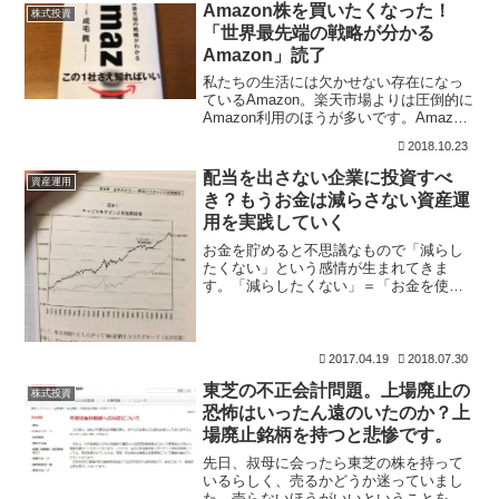
を作っていくことで、人生の選択肢が増
Amazon株を買いたくなった！
株式投資
えていくものと考えます。さ
「世界最先端の戦略が分かる
Amazon」読了
私たちの生活には欠かせない存在になっ
ているAmazon。楽天市場よりは圧倒的に
Amazon利用のほうが多いです。Amazon
だけで十分とも感じます。株式投資のな
2018.10.23
かで、Amazonに投資してみようと思いつ
つ、株価の高さを躊躇していました。そ
配当を出さない企業に投資すべ
資産運用
ん
き？もうお金は減らさない資産運
用を実践していく
お金を貯めると不思議なもので「減らし
たくない」という感情が生まれてきま
す。「減らしたくない」＝「お金を使わ
ない」になってしまうと、人生が貧相な
ものになってしまいそうで、「お金を使
うこと」に対しては普通に使っていきた
い。でも、やっぱり減らした
2017.04.19
2018.07.30
東芝の不正会計問題。上場廃止の
株式投資
恐怖はいったん遠のいたのか？上
場廃止銘柄を持つと悲惨です。
先日、叔母に会ったら東芝の株を持って
いるらしく、売るかどうか迷っていまし
た。売らないほうがいいということを伝