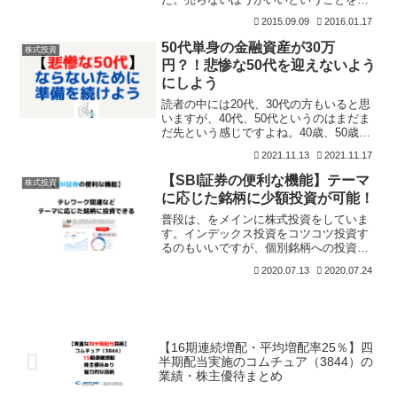
えましたが、今は東芝は底ですね。粉飾
2015.09.09
2016.01.17
ともいえる不正会計（東芝は不適切な会
計処理って言い回ししてましたが）によ
50代単身の金融資産が30万
株式投資
り最悪のケースでは、上場
円？！悲惨な50代を迎えないよう
にしよう
読者の中には20代、30代の方もいると思
いますが、40代、50代というのはまだま
だ先という感じですよね。40歳、50歳代
になってくると「リストラ」という悲劇
2021.11.13
2021.11.17
も出てきます。私もアラフォー世代にな
ったことで、他人事ではありません。幸
【SBI証券の便利な機能】テーマ
株式投資
い、それなり
に応じた銘柄に少額投資が可能！
普段は、をメインに株式投資をしていま
す。インデックス投資をコツコツ投資す
るのもいいですが、個別銘柄への投資を
することで株価の大きな上げであった
2020.07.13
2020.07.24
り、配当金収入、株主優待などメリット
もありますね。テーマによっては、「買
われている」銘柄がたくさん
【16期連続増配・平均増配率25％】四
半期配当実施のコムチュア（3844）の
業績・株主優待まとめ