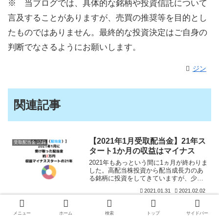
※ 当ブログでは、具体的な銘柄や投資信託について
言及することがありますが、売買の推奨等を目的とし
たものではありません。最終的な投資決定はご自身の
判断でなさるようにお願いします。
ジン
関連記事
【2021年1月受取配当金】21年ス
受取配当金 記録
タート1か月の収益はマイナス
2021年もあっという間に1ヵ月が終わりま
した。高配当株投資から配当成長力のあ
る銘柄に投資をしてきていますが、少し
無配当株にも投資をするなど、銘柄を多
2021.01.31
2021.02.02
く見るようにしています。自分の悪いと
ころは、銘柄にこだわってしまうところ
【2019年6月配当金】KDDIなど
受取配当金 記録
があるので（応援し
国内優良銘柄から約11万円の入金
メニュー
ホーム
検索
トップ
サイドバー