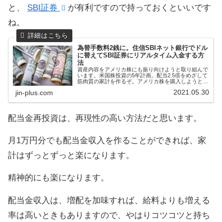
と、
SBI証券
が有利ですので持っておくといいです
ね。
為替手数料2銭に。住信SBIネット銀行でドル
に替えてSBI証券にリアルタイム入金する方
法
資産内容をアメリカ株にも振り向けようと取り組んで
います。米国株投資の5年計画。配当2.5倍をめざして
筋肉質の家計を作るぞ。アメリカ株を購入しようと思
うと、日本円→米ドルに替えて、アメリカ株を買う必
2021.05.30
jin-plus.com
要があるんです。この日本円→米ドルに替える為
配当金再投資は、再現性の高い方法だと思います。
月1万円分でも配当金収入を作ることができれば、家
計はずっとずっと楽になります。
精神的にも楽になります。
配当金収入は、増配を加味すれば、給料よりも増える
率は高いときもありますので、やはりコツコツと持ち