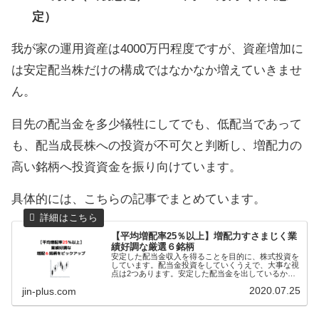
定）
我が家の運用資産は4000万円程度ですが、資産増加に
は安定配当株だけの構成ではなかなか増えていきませ
ん。
目先の配当金を多少犠牲にしてでも、低配当であって
も、配当成長株への投資が不可欠と判断し、増配力の
高い銘柄へ投資資金を振り向けています。
具体的には、こちらの記事でまとめています。
【平均増配率25％以上】増配力すさまじく業
績好調な厳選６銘柄
安定した配当金収入を得ることを目的に、株式投資を
しています。配当金投資をしていくうえで、大事な視
点は2つあります。安定した配当金を出しているか増
配力があるか一つの銘柄で、上記2点を満たしている
2020.07.25
jin-plus.com
銘柄もあれば、前者だけ、あるいは、後者だけという