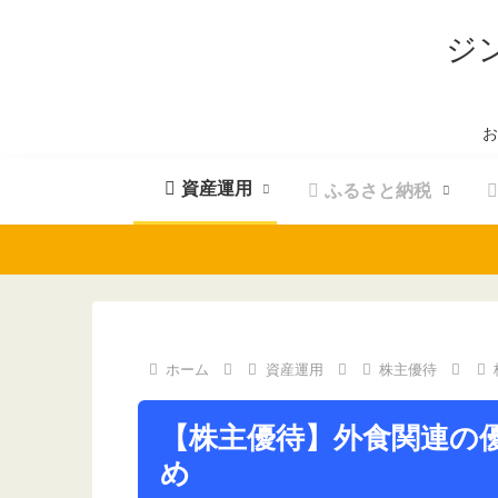
ジ
お
資産運用
ふるさと納税
ホーム
資産運用
株主優待
【株主優待】外食関連の
め