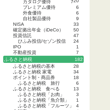
20
カタログ優待
7
5%
49.1%
76.7%
プレミアム優待
6
外食優待
6
3%
28.6%
39.5%
自社製品優待
9
NISA
33
確定拠出年金（iDeCo）
50
2%
37.5%
29.3%
投資信託
47
ひふみ投信/セゾン投信
24
IPO
1
8%
30.3%
22.6%
不動産投資
7
ふるさと納税
182
ふるさと納税の基本
28
3%
20.4%
28.8%
ふるさと納税 家電
34
ポイント制・商品券
18
ふるさと納税 旅行
6
7%
15.7%
32.7%
ふるさと納税 食べる
13
ふるさと納税「お肉」
3
4%
43.9%
44.2%
ふるさと納税「魚介類」
1
ふるさと納税「フルーツ」
4