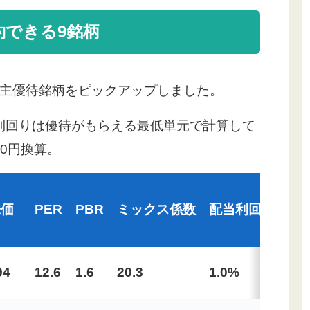
約できる9銘柄
主優待銘柄をピックアップしました。
待利回りは優待がもらえる最低単元で計算して
00円換算。
株価
PER
PBR
ミックス係数
配当利回り
優
94
12.6
1.6
20.3
1.0%
2.