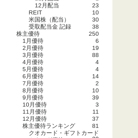
12月配当
23
REIT
10
米国株（配当）
30
受取配当金 記録
38
株主優待
250
1月優待
6
2月優待
19
3月優待
88
4月優待
4
5月優待
4
6月優待
14
7月優待
2
8月優待
10
待利回り
配当性向
自己資本比率
9月優待
39
10月優待
3
11月優待
11
12月優待
37
0%
12.8%
43.2%
株主優待ランキング
81
クオカード・ギフトカード