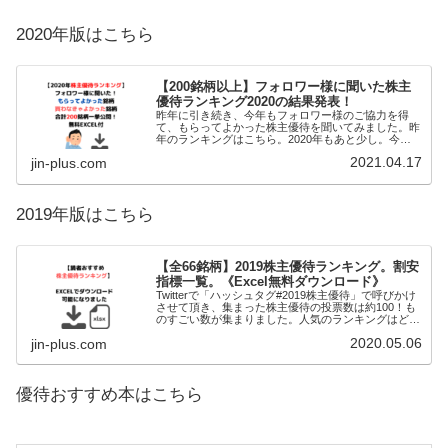
2020年版はこちら
【200銘柄以上】フォロワー様に聞いた株主
優待ランキング2020の結果発表！
昨年に引き続き、今年もフォロワー様のご協力を得
て、もらってよかった株主優待を聞いてみました。昨
年のランキングはこちら。2020年もあと少し。今年
はコロナ禍で業績の悪化、株主優待の改廃も多かった
2021.04.17
jin-plus.com
ように思います。そこで、お聞きします。✅①もらっ
2019年版はこちら
【全66銘柄】2019株主優待ランキング。割安
指標一覧。《Excel無料ダウンロード》
Twitterで「ハッシュタグ#2019株主優待」で呼びかけ
させて頂き、集まった株主優待の投票数は約100！も
のすごい数が集まりました。人気のランキングはどれ
か？をまとめた記事です。ちょうど年末年始に東洋経
2020.05.06
jin-plus.com
済四季報オンラインが無料で利用でき
優待おすすめ本はこちら