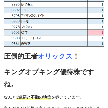
圧倒的王者
オリックス
！
キングオブキング優待株です
ね。
なんと
3連覇と不動の地位
を築いています。