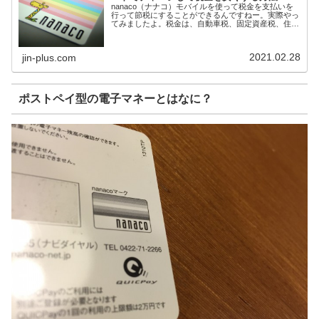
nanaco（ナナコ）モバイルを使って税金を支払いを
行って節税にすることができるんですねー。実際やっ
てみましたよ。税金は、自動車税、固定資産税、住民
税などバーコード付き納付書があればOKですよ。今
回初めて使ってみたわけですが、36,000円
2021.02.28
jin-plus.com
ポストペイ型の電子マネーとはなに？