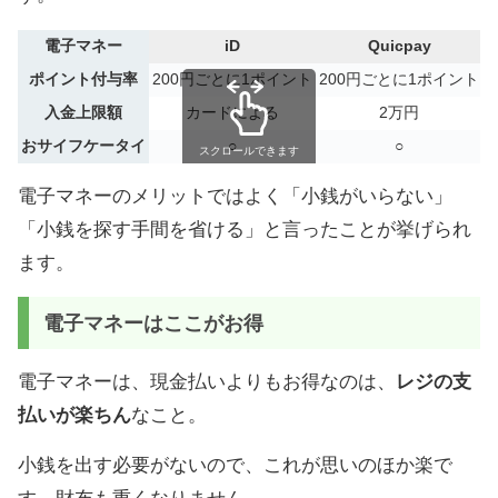
電子マネー
iD
Quicpay
ポイント付与率
200円ごとに1ポイント
200円ごとに1ポイント
入金上限額
カードによる
2万円
おサイフケータイ
○
○
スクロールできます
電子マネーのメリットではよく「小銭がいらない」
「小銭を探す手間を省ける」と言ったことが挙げられ
ます。
電子マネーはここがお得
電子マネーは、現金払いよりもお得なのは、
レジの支
払いが楽ちん
なこと。
小銭を出す必要がないので、これが思いのほか楽で