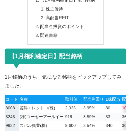
【1月権利確定日】配当銘柄
株主優待
高配当REIT
配当金投資のポイント
関連書籍
【1月権利確定日】配当銘柄
1月銘柄のうち、気になる銘柄をピックアップしてみ
ました。
コード
名称
取引値
配当利回り
1株配当
配当
8068
菱洋エレクトロ(株)
2,026
3.95%
80
163
3246
(株)コーセーアールイー
919
3.59%
33
36.
9632
スバル興業(株)
9,600
3.54%
340
30.