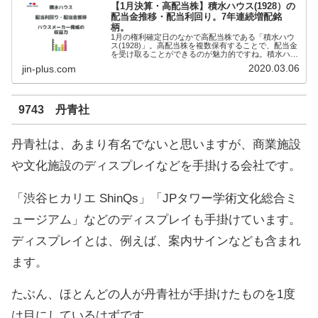
【1月決算・高配当株】積水ハウス(1928）の
配当金推移・配当利回り。7年連続増配銘
柄。
1月の権利確定日のなかで高配当株である「積水ハウ
ス(1928)」。高配当株を複数保有することで、配当金
を受け取ることができるのが魅力的ですね。積水ハウ
スは、地面師の件で内部のゴタゴタがあったのが気に
2020.03.06
jin-plus.com
なるところです。日本経済新聞「私の履歴書」
9743 丹青社
丹青社は、あまり有名でないと思いますが、商業施設
や文化施設のディスプレイなどを手掛ける会社です。
「渋谷ヒカリエ ShinQs」「JPタワー学術文化総合ミ
ュージアム」などのディスプレイも手掛けています。
ディスプレイとは、例えば、案内サインなども含まれ
ます。
たぶん、ほとんどの人が丹青社が手掛けたものを1度
は目にしているはずです。