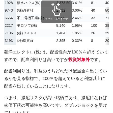
1928
積水ハウス(株)
2,373.50
3.41%
81
40.
9743
(株)丹青社
1,332
3.00%
40
50.
6654
不二電機工業(株)
1,299
2.46%
32
71.
スクロールできます
2217
モロゾフ(株)
5,140
1.95%
100
38.
7196
(株)Ｃａｓａ
1,404
1.85%
26
29.
3193
(株)鳥貴族
2,395
0.33%
8
20.
菱洋エレクトロ(株)は、配当性向が100％を超えていま
すので、配当利回りは高いですが
投資対象外
です。
配当利回りは、利益のうちどれだけ配当金を出してい
るかを見る指標で、100％を超えていると利益以上に
配当を出していることになります。
つまり、減配リスクが高い銘柄であり、減配になれば
株価下落の可能性も高いです。ダブルショックを受け
てしまいます。