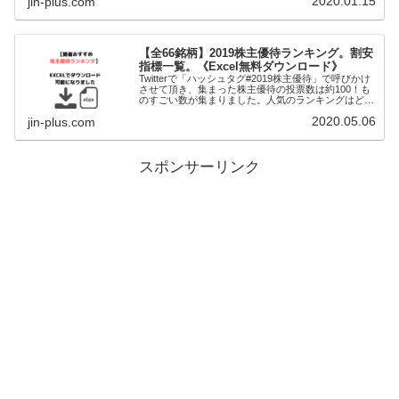
2020.01.15
jin-plus.com
と、ご参加いただけるツイートを見ることがで
【全66銘柄】2019株主優待ランキング。割安
指標一覧。《Excel無料ダウンロード》
Twitterで「ハッシュタグ#2019株主優待」で呼びかけ
させて頂き、集まった株主優待の投票数は約100！も
のすごい数が集まりました。人気のランキングはどれ
か？をまとめた記事です。ちょうど年末年始に東洋経
2020.05.06
jin-plus.com
済四季報オンラインが無料で利用でき
スポンサーリンク