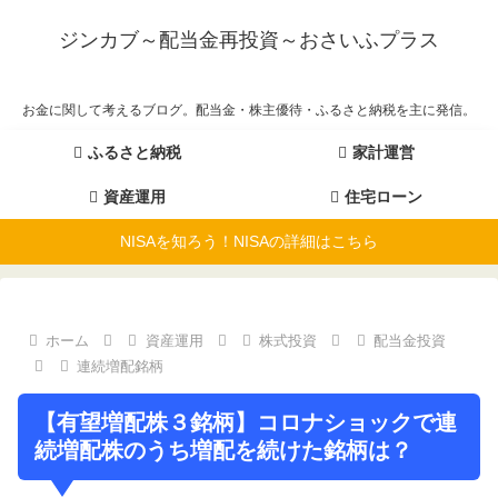
ジンカブ～配当金再投資～おさいふプラス
お金に関して考えるブログ。配当金・株主優待・ふるさと納税を主に発信。
ふるさと納税
家計運営
資産運用
住宅ローン
NISAを知ろう！NISAの詳細はこちら
ホーム
資産運用
株式投資
配当金投資
連続増配銘柄
【有望増配株３銘柄】コロナショックで連
続増配株のうち増配を続けた銘柄は？