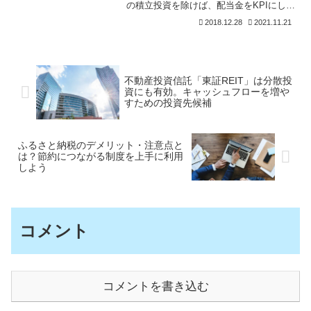
の積立投資を除けば、配当金をKPIにして
います。株価が下がると、少ない資金で
2018.12.28
2021.11.21
多くの配当をもらえるので、素直に嬉し
いです。2018年は税引後年間50万円の配
当金を受け取り
不動産投資信託「東証REIT」は分散投
資にも有効。キャッシュフローを増や
すための投資先候補
ふるさと納税のデメリット・注意点と
は？節約につながる制度を上手に利用
しよう
コメント
コメントを書き込む