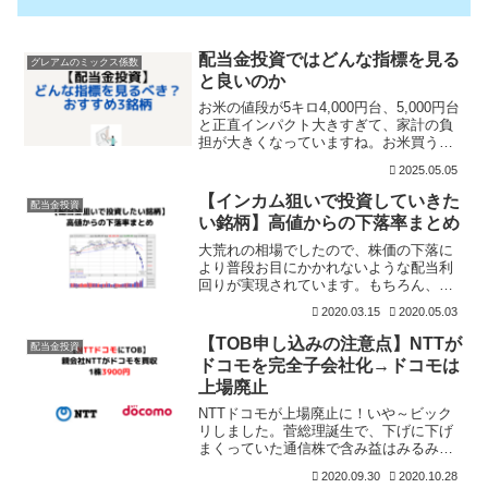
配当金投資ではどんな指標を見る
グレアムのミックス係数
と良いのか
お米の値段が5キロ4,000円台、5,000円台
と正直インパクト大きすぎて、家計の負
担が大きくなっていますね。お米買うの
も一苦労、これで住宅ローンの金利も上
2025.05.05
がって、修繕積立金も上がって、収入は
あんまり上がらないという状態なので、
【インカム狙いで投資していきた
配当金投資
消費意欲はか
い銘柄】高値からの下落率まとめ
大荒れの相場でしたので、株価の下落に
より普段お目にかかれないような配当利
回りが実現されています。もちろん、減
配リスクも高まっているなかですので、
2020.03.15
2020.05.03
鵜呑みにはできませんが、魅力的なもの
も多いですね。私が投資するかどうかは
【TOB申し込みの注意点】NTTが
配当金投資
別として、高値からどのく
ドコモを完全子会社化→ドコモは
上場廃止
NTTドコモが上場廃止に！いや～ビック
リしました。菅総理誕生で、下げに下げ
まくっていた通信株で含み益はみるみる
減っていたのですが、ここにきて、親会
2020.09.30
2020.10.28
社NTT（日本電信電話）による株式公開