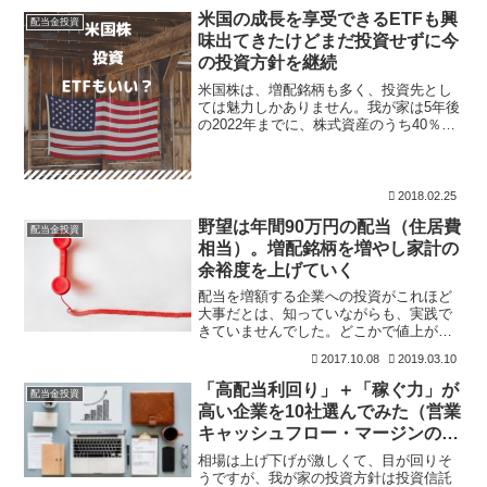
買い付け（TOB）が発表されました。
米国の成長を享受できるETFも興
配当金投資
NTTがNTTドコモ
味出てきたけどまだ投資せずに今
の投資方針を継続
米国株は、増配銘柄も多く、投資先とし
ては魅力しかありません。我が家は5年後
の2022年までに、株式資産のうち40％を
米国株（現状は20％くらい）にしようと
取り組んでいます。今は米国株も個別株
に投資をしていますが、銘柄選びと管理
には手間もかか
2018.02.25
野望は年間90万円の配当（住居費
配当金投資
相当）。増配銘柄を増やし家計の
余裕度を上げていく
配当を増額する企業への投資がこれほど
大事だとは、知っていながらも、実践で
きていませんでした。どこかで値上がり
益を追い求める自分がいたからです。株
2017.10.08
2019.03.10
式投資において値上がり益を求めること
も大事なことです。それ以上にキャッシ
「高配当利回り」＋「稼ぐ力」が
配当金投資
ュを確実に届けてくれる配
高い企業を10社選んでみた（営業
キャッシュフロー・マージンの比
較）
相場は上げ下げが激しくて、目が回りそ
うですが、我が家の投資方針は投資信託