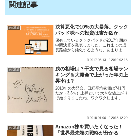
関連記事
決算悪化で10%の大暴落。クック
株式投資
パッド株への投資は吉か凶か。
保有しているクックパッドが2017年期の
中間決算を発表しました。これまでの成
長路線から鈍化するような、あまりよろ
しくない決算内容でしたね。そのことも
あって、下がり続けている株価はさらに
2017.08.13
2019.02.13
その下げを加速させました。どういうと
戌の相場は？干支で見る相場ラン
ころが悪いんだろう？
株式投資
キング＆大発会で上がった年の上
昇率は？
2018年の大発会、日経平均株価は741円
だか（3.3％）上昇という大きな値上がり
で始まりましたね。ワクワクします。あ
まりの上げっぷりにビックリしました。
26年ぶりに日経平均株価は23,500円台を
回復し、30,000円も現実味を帯びてきた
2018.01.06
2018.12.29
Amazon株を買いたくなった！
株式投資
「世界最先端の戦略が分かる