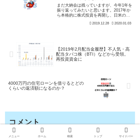
まだ大納会は残っていますが、今年1年を
振り返ってみたいと思います。2017年か
ら本格的に株式投資を再開し、日米の高
配当株に投資してきました。配当金に着
2019.12.28
2020.01.03
目し、配当再投資によるキャッシュフロ
ーとトータルリターンをめざしているか
らです。その基本路
【2019年2月配当金履歴】不人気・高
配当タバコ株（BTI）などから受領。
再投資資金に
4000万円の住宅ローンを借りるとどの
くらいの返済額になるのか？
コメント
メニュー
ホーム
検索
トップ
サイドバー