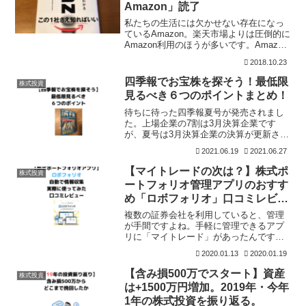
Amazon」読了
私たちの生活には欠かせない存在になっ
ているAmazon。楽天市場よりは圧倒的に
Amazon利用のほうが多いです。Amazon
だけで十分とも感じます。株式投資のな
2018.10.23
かで、Amazonに投資してみようと思いつ
つ、株価の高さを躊躇していました。そ
四季報でお宝株を探そう！最低限
株式投資
ん
見るべき６つのポイントまとめ！
待ちに待った四季報夏号が発売されまし
た。上場企業の7割は3月決算企業です
が、夏号は3月決算企業の決算が更新さ
れ、四季報独自予想の来期予想も更新さ
2021.06.19
2021.06.27
れる号ですので、注目の号となります
ね。来期予想も見ながら、投資銘柄を探
【マイトレードの次は？】株式ポ
株式投資
すことができるので、選ぶ楽
ートフォリオ管理アプリのおすす
め「ロボフォリオ」口コミレビュ
ー
複数の証券会社を利用していると、管理
が手間ですよね。手軽に管理できるアプ
リに「マイトレード」があったんです
が、残念ながら終了してしまいました。
2020.01.13
2020.01.19
Yahoo！ファイナンスでも管理はできる
んですが、いちいち入力するのが手間だ
【含み損500万でスタート】資産
株式投資
なと思っていたんです。
は+1500万円増加。2019年・今年
1年の株式投資を振り返る。