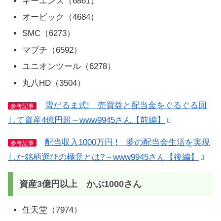
キーエンス（6861）
オービック（4684）
SMC（6273）
マブチ（6592）
ユニオンツール（6278）
丸八HD（3504）
雪だるま式! 売買益と配当金をぐるぐる回
参考記事
して資産4億円超～www9945さん【前編】
配当収入1000万円 ! 夢の配当金生活を実現
参考記事
した銘柄選びの極意とは?～www9945さん【後編】
資産3億円以上 かぶ1000さん
任天堂（7974）