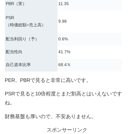
PBR（実）
11.35
PSR
9.98
（時価総額÷売上高）
配当利回り（予）
0.6%
配当性向
41.7%
自己資本比率
68.4％
PER、PBRで見ると非常に高いです。
PSRで見ると10倍程度とまだ割高とはいえないです
ね。
財務基盤も厚いので、不安ありません。
スポンサーリンク