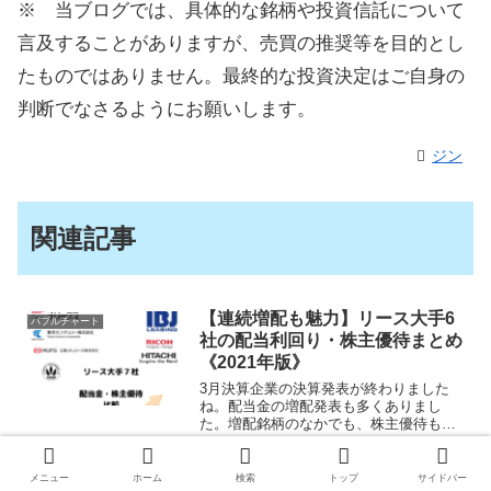
※ 当ブログでは、具体的な銘柄や投資信託について
言及することがありますが、売買の推奨等を目的とし
たものではありません。最終的な投資決定はご自身の
判断でなさるようにお願いします。
ジン
関連記事
【連続増配も魅力】リース大手6
バブルチャート
社の配当利回り・株主優待まとめ
《2021年版》
3月決算企業の決算発表が終わりました
ね。配当金の増配発表も多くありまし
た。増配銘柄のなかでも、株主優待も実
施している銘柄も多いのが、リース会社
2021.05.20
2021.10.16
です。リース会社は成長市場ではありま
せんが、リースのみならず、その事業範
メニュー
ホーム
検索
トップ
サイドバー
将来の高配当株候補！株主還元を
厳選銘柄