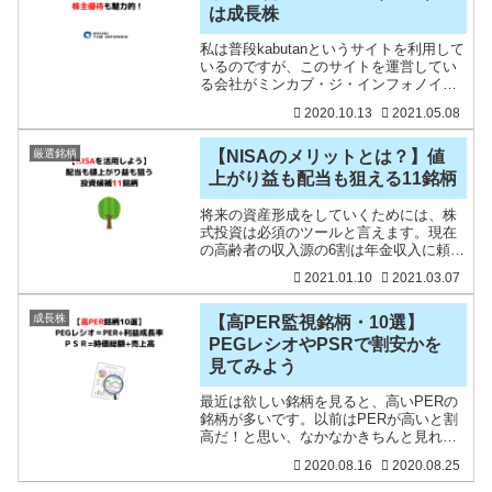
は成長株
私は普段kabutanというサイトを利用して
いるのですが、このサイトを運営してい
る会社がミンカブ・ジ・インフォノイド
（4436）という会社です。「みんなの株
2020.10.13
2021.05.08
式」「みんかぶFX」「みんなの仮想通
貨」「みんかぶ先物」「みんかぶ投信」
「みんかぶ保
厳選銘柄
【NISAのメリットとは？】値
上がり益も配当も狙える11銘柄
将来の資産形成をしていくためには、株
式投資は必須のツールと言えます。現在
の高齢者の収入源の6割は年金収入に頼っ
ている現状があります。後期高齢者の医
2021.01.10
2021.03.07
療費自己負担の増加、年金収入の減少が
想定されるなか、自分で投資をしていく
ことの重要性はますます
成長株
【高PER監視銘柄・10選】
PEGレシオやPSRで割安かを
見てみよう
最近は欲しい銘柄を見ると、高いPERの
銘柄が多いです。以前はPERが高いと割
高だ！と思い、なかなかきちんと見れて
いなかったのですが、最近は高PER銘柄
2020.08.16
2020.08.25
でも気にせず投資をすることもありま
す。業績が好調な銘柄は、株価も上がっ