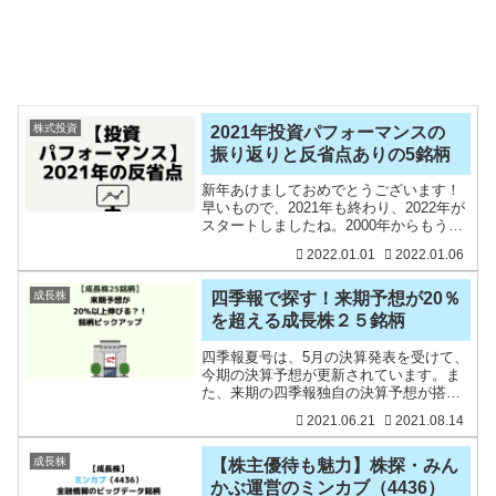
株式投資
2021年投資パフォーマンスの
振り返りと反省点ありの5銘柄
新年あけましておめでとうございます！
早いもので、2021年も終わり、2022年が
スタートしましたね。2000年からもう22
年も経っています。2021年の投資パフォ
2022.01.01
2022.01.06
ーマンス、主に反省点をまとめたいと思
います。2021年の反省点2021年の投資
成長株
四季報で探す！来期予想が20％
を超える成長株２５銘柄
四季報夏号は、5月の決算発表を受けて、
今期の決算予想が更新されています。ま
た、来期の四季報独自の決算予想が搭載
されるので、四季報編集者が独自取材を
2021.06.21
2021.08.14
通じて、その企業の成長が続くのかどう
かを数字で知る機会となります。もちろ
ん、四季報予想が必ず当
成長株
【株主優待も魅力】株探・みん
かぶ運営のミンカブ（4436）