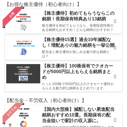
【お得な株主優待（初心者向け）】
【株主優待】初めてもらうならこの
お得
銘柄！長期保有特典あり13銘柄
株主優待を初めてもらうなら、長期投資特典の
ある銘柄もおすすめ！どんな銘柄がおすすめ？
【株主優待15選】過去10年減配な
し！増配ありの魅力銘柄を一挙公開
配当金と株主優待が楽しめる魅力的な銘柄と
は？
【株主優待】100株保有でクオカー
ドが5000円以上もらえる銘柄まと
め
たった100株で5000円以上のクオカード優待が
もらえる魅力的な銘柄をまとめています。
【配当金・不労収入（初心者向け）】
おすすめ
【国内大型株】減配しない累進配当
銘柄おすすめ10選。長期保有の配
当金狙いで家計の収入源に。