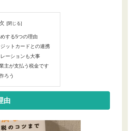
次
すすめする5つの理由
レジットカードとの連携
ュレーションも大事
業主が支払う税金です
作ろう
理由