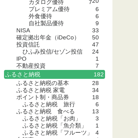
20
カタログ優待
7
プレミアム優待
6
外食優待
6
自社製品優待
9
NISA
33
確定拠出年金（iDeCo）
50
投資信託
47
ひふみ投信/セゾン投信
24
IPO
1
不動産投資
7
ふるさと納税
182
ふるさと納税の基本
28
ふるさと納税 家電
34
ポイント制・商品券
18
ふるさと納税 旅行
6
ふるさと納税 食べる
13
ふるさと納税「お肉」
3
ふるさと納税「魚介類」
1
ふるさと納税「フルーツ」
4