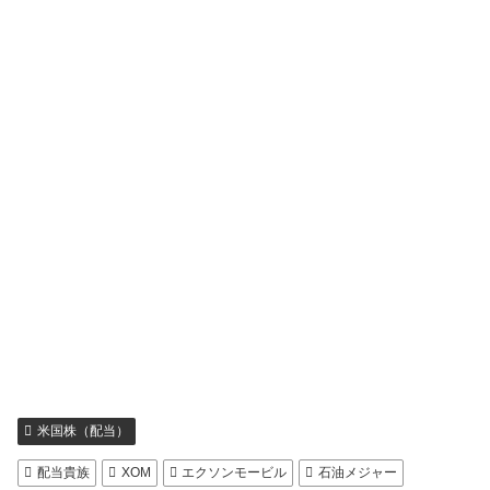
米国株（配当）
配当貴族
XOM
エクソンモービル
石油メジャー