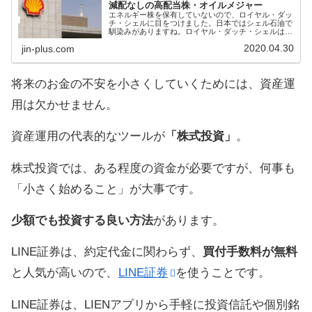
減配なしの高配当株・オイルメジャー
エネルギー株を保有していないので、ロイヤル・ダッ
チ・シェルに目をつけました。日本ではシェル石油で
馴染みがありますね。ロイヤル・ダッチ・シェルは、
英国株ですのでADR銘柄です。【RDS.A】と
2020.04.30
jin-plus.com
【RDS.B】の2種類ありますが、前者はオランダ株
将来のお金の不安を小さくしていくためには、資産運
用は欠かせません。
資産運用の代表的なツールが
「株式投資」
。
株式投資では、ある程度の資金が必要ですが、何事も
「小さく始めること」が大事です。
少額でも投資する良い方法
があります。
LINE証券は、約定代金に関わらず、
買付手数料が無料
と人気が高いので、
LINE証券
を使うことです。
LINE証券は、LIENアプリから手軽に投資信託や個別銘