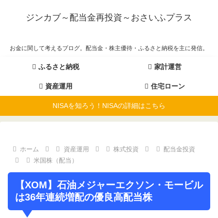
ジンカブ～配当金再投資～おさいふプラス
お金に関して考えるブログ。配当金・株主優待・ふるさと納税を主に発信。
ふるさと納税
家計運営
資産運用
住宅ローン
NISAを知ろう！NISAの詳細はこちら
ホーム
資産運用
株式投資
配当金投資
米国株（配当）
【XOM】石油メジャーエクソン・モービル
は36年連続増配の優良高配当株