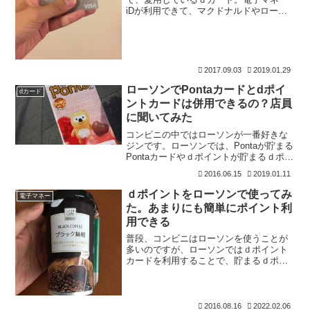
iDが利用できて、マクドナルドやローソ
ンで5％お得に買い物もできるので、重宝
します。そのｄカードを解約することに
しました。クレジットカードって作るの
は簡単ですが、解約する
2017.09.03
2019.01.29
ローソンでPontaカードとdポイ
dカード
ントカードは併用できるの？店員
に聞いてみた
コンビニの中ではローソンが一番好きな
ジンです。ローソンでは、Pontaが貯まる
Pontaカードやｄポイントが貯まるｄポイ
ントカードでポイントを貯めることがで
2016.06.15
2019.01.11
きますね。私もPontaとｄポイントカード
（正確にはdカード）と両方持っているた
ｄポイントをローソンで使ってみ
電子マネー
め、
た。あまりにも簡単にポイント利
用できる
普段、コンビニはローソンを使うことが
多いのですが、ローソンではｄポイント
カードを利用することで、貯まるｄポイ
ントがとってもお得です。こまめにポイ
ントカードを提示してポイントを貯める
だけで、節約にもつながってきますね。
ポイントの種類ってたくさ
2016.08.16
2022.02.06