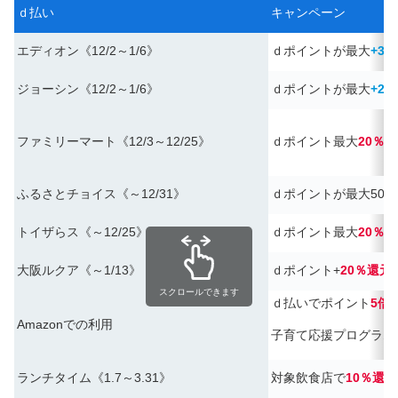
ｄ払い
キャンペーン
エディオン《12/2～1/6》
ｄポイントが最大
+3
ジョーシン《12/2～1/6》
ｄポイントが最大
+2
ファミリーマート《12/3～12/25》
ｄポイント最大
20％
ふるさとチョイス《～12/31》
ｄポイントが最大50
トイザらス《～12/25》
ｄポイント最大
20％
大阪ルクア《～1/13》
ｄポイント+
20％還元
スクロールできます
ｄ払いでポイント
5倍
Amazonでの利用
子育て応援プログラム
ランチタイム《1.7～3.31》
対象飲食店で
10％還元