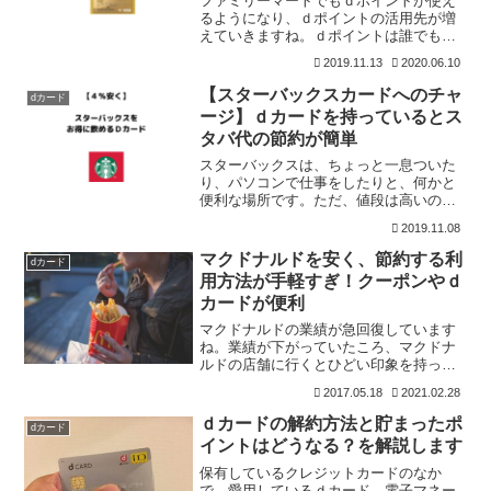
ファミリーマートでもｄポイントが使え
るようになり、ｄポイントの活用先が増
えていきますね。ｄポイントは誰でも貯
められ、貯まったポイントは1ポイント＝
2019.11.13
2020.06.10
1円で利用できるので重宝しますね。ま
た、電子マネーiDもクレジットカードに
【スターバックスカードへのチャ
dカード
搭載しているので、支
ージ】ｄカードを持っているとス
タバ代の節約が簡単
スターバックスは、ちょっと一息ついた
り、パソコンで仕事をしたりと、何かと
便利な場所です。ただ、値段は高いので
少しでも節約しておきたいところ。私
2019.11.08
は、普段スターバックスカードで支払い
をしています。スターバックスカード
マクドナルドを安く、節約する利
dカード
は、クレジットカードやApp
用方法が手軽すぎ！クーポンやｄ
カードが便利
マクドナルドの業績が急回復しています
ね。業績が下がっていたころ、マクドナ
ルドの店舗に行くとひどい印象を持って
いました。そのため、足を向けることは
2017.05.18
2021.02.28
ほぼなかったのですが、最近はちょくち
ょく利用しています。ちょくちょく利用
ｄカードの解約方法と貯まったポ
dカード
するので、少しでも安く利
イントはどうなる？を解説します
保有しているクレジットカードのなか
で、愛用しているｄカード。電子マネー