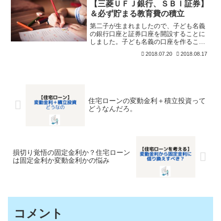
【三菱ＵＦＪ銀行、ＳＢＩ証券】
＆必ず貯まる教育費の積立
第二子が生まれましたので、子ども名義
の銀行口座と証券口座を開設することに
しました。子ども名義の口座を作ること
は、教育資金を分離することにほかなり
2018.07.20
2018.08.17
ません。口座別に管理するとわかりやす
いですね。この記事では、三菱ＵＦＪ銀
行とSBI証券の口座開設
住宅ローンの変動金利＋積立投資って
どうなんだろ。
損切り覚悟の固定金利か？住宅ローン
は固定金利か変動金利かの悩み
コメント