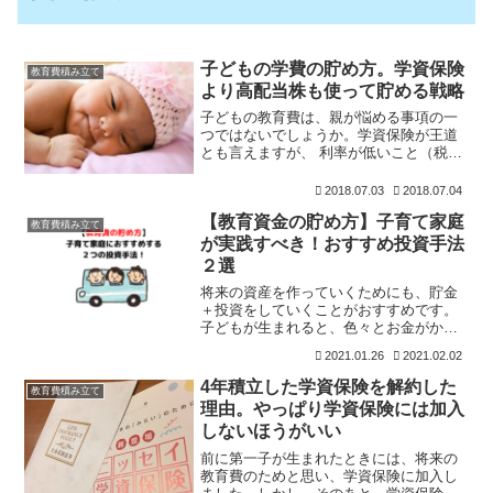
子どもの学費の貯め方。学資保険
教育費積み立て
より高配当株も使って貯める戦略
子どもの教育費は、親が悩める事項の一
つではないでしょうか。学資保険が王道
とも言えますが、 利率が低いこと（税引
き後0.3％程度） 資金拘束の期間が長いこ
とこのデメリットを踏まえて、第2子の教
2018.07.03
2018.07.04
育費は、学資保険は利用しないでおこう
【教育資金の貯め方】子育て家庭
と考えています
教育費積み立て
が実践すべき！おすすめ投資手法
２選
将来の資産を作っていくためにも、貯金
＋投資をしていくことがおすすめです。
子どもが生まれると、色々とお金がかか
ってきますよね。特に教育費の負担が大
2021.01.26
2021.02.02
きいのは、子どもが大学生になる頃で
す。途中で私立に行くともっとお金はか
4年積立した学資保険を解約した
教育費積み立て
かりますが・・・。私が実践
理由。やっぱり学資保険には加入
しないほうがいい
前に第一子が生まれたときには、将来の
教育費のためと思い、学資保険に加入し