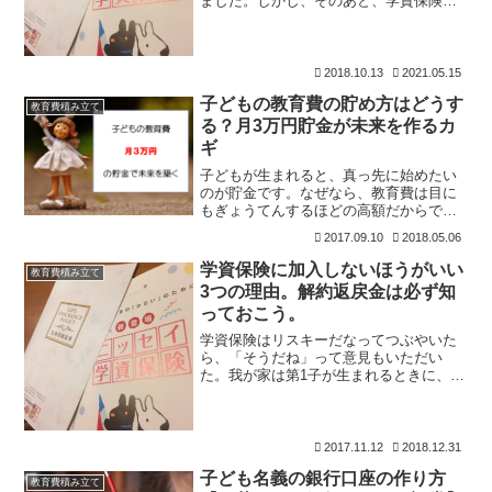
ました。しかし、そのあと、学資保険で
は損をしているのではないか？と思い、
学資保険の解約を検討していました。第
二子のときには、学資保険には加入しな
いと決め、現在は、貯金＋
2018.10.13
2021.05.15
子どもの教育費の貯め方はどうす
教育費積み立て
る？月3万円貯金が未来を作るカ
ギ
子どもが生まれると、真っ先に始めたい
のが貯金です。なぜなら、教育費は目に
もぎょうてんするほどの高額だからで
す。しかし、「できるだけ早く積立」を
2017.09.10
2018.05.06
することで、かなり対策を取ることがで
きます。「教育費が高額＝すぐにいるお
学資保険に加入しないほうがいい
教育費積み立て
金」ではないんですね。多く
3つの理由。解約返戻金は必ず知
っておこう。
学資保険はリスキーだなってつぶやいた
ら、「そうだね」って意見もいただい
た。我が家は第1子が生まれるときに、ソ
ニー生命の学資保険に加入しました。第2
子が生まれましたが、学資保険には加入
しないと決めています。子どもが生まれ
ると、教育費の積立に頭
2017.11.12
2018.12.31
子ども名義の銀行口座の作り方
教育費積み立て