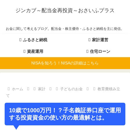
ジンカブ～配当金再投資～おさいふプラス
お金に関して考えるブログ。配当金・株主優待・ふるさと納税を主に発信。
ふるさと納税
家計運営
資産運用
住宅ローン
NISAを知ろう！NISAの詳細はこちら
ホーム
家計
子どものお金
教育費積み立
て
10歳で1000万円！？子名義証券口座で運用
する投資資金の使い方の最適解とは。