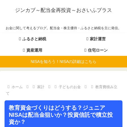
ジンカブ～配当金再投資～おさいふプラス
お金に関して考えるブログ。配当金・株主優待・ふるさと納税を主に発信。
ふるさと納税
家計運営
資産運用
住宅ローン
NISAを知ろう！NISAの詳細はこちら
ホーム
家計
子どものお金
教育費積み立
て
教育資金づくりはどうする？ジュニア
NISAは配当金狙いか？投資信託で積立投
資か？