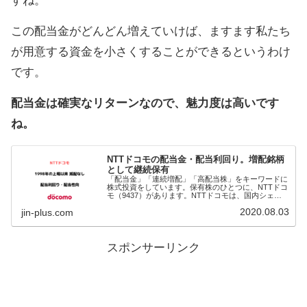
すね。
この配当金がどんどん増えていけば、ますます私たち
が用意する資金を小さくすることができるというわけ
です。
配当金は確実なリターンなので、魅力度は高いです
ね。
NTTドコモの配当金・配当利回り。増配銘柄
として継続保有
「配当金」「連続増配」「高配当株」をキーワードに
株式投資をしています。保有株のひとつに、NTTドコ
モ（9437）があります。NTTドコモは、国内シェア4
割を誇り、最大の通信事業者です。ドコモを知らない
2020.08.03
jin-plus.com
方はいないですね。2019年3月期の決算
スポンサーリンク