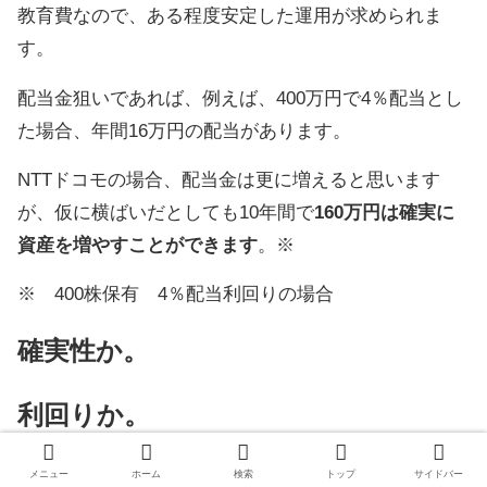
教育費なので、ある程度安定した運用が求められま
す。
配当金狙いであれば、例えば、400万円で4％配当とし
た場合、年間16万円の配当があります。
NTTドコモの場合、配当金は更に増えると思います
が、仮に横ばいだとしても10年間で
160万円は確実に
資産を増やすことができます
。※
※ 400株保有 4％配当利回りの場合
確実性か。
利回りか。
SBIジェイリバイブ（例）がどこまで伸びるかが分か
メニュー
ホーム
検索
トップ
サイドバー