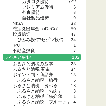
20
カタログ優待
7
プレミアム優待
6
外食優待
6
自社製品優待
9
NISA
33
確定拠出年金（iDeCo）
50
投資信託
47
ひふみ投信/セゾン投信
24
IPO
1
不動産投資
7
ふるさと納税
182
ふるさと納税の基本
28
ふるさと納税 家電
34
ポイント制・商品券
18
ふるさと納税 旅行
6
ふるさと納税 食べる
13
ふるさと納税「お肉」
3
ふるさと納税「魚介類」
1
ふるさと納税「フルーツ」
4