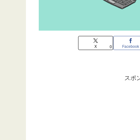
X
Facebook
0
スポ