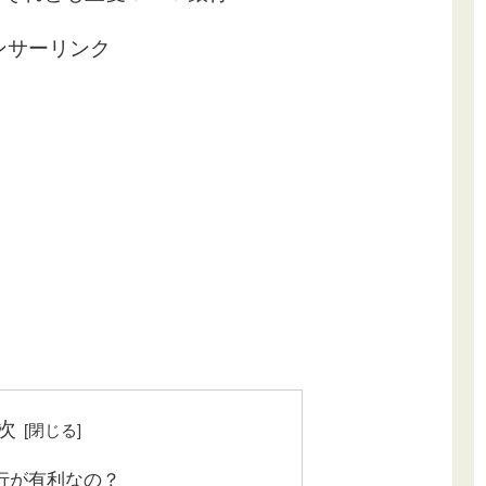
ンサーリンク
次
行が有利なの？