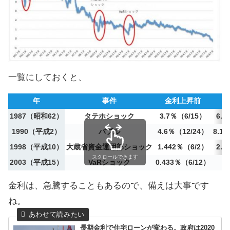
一覧にしておくと、
年
事件
金利上昇前
1987（昭和62）
タテホショック
3.7％（6/15）
6.4
1990（平成2）
バブル
4.6％（12/24）
8.1
1998（平成10）
大蔵省資金運用部ショック
1.442％（6/2）
2.1
スクロールできます
2003（平成15）
VaRショック
0.433％（6/12）
1
金利は、急騰することもあるので、備えは大事です
ね。
長期金利で住宅ローンが変わる。政府は2020