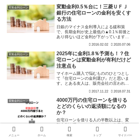
上昇した際に金利を上げることができ
変動金利0.5％台に！三菱ＵＦＪ
変動金利ローン
る」からです。固定金利を
銀行の住宅ローンの金利を安くす
る方法
日銀のマイナス金利導入による緩和策
で、長期金利が史上最低の▲0.1％前後と
あり得ないほど金利が下がっています
ね。銀行は日銀にお金を預けているので
2016.02.02
2020.07.06
すが、預けると逆に金利を日銀に支払わ
なければならなくなるので、ほかにお金
2025年に金利1.8％予測も！？住
変動金利ローン
を回すだろうというのがこ
宅ローンは変動金利が有利だけど
注意点も
マイホーム購入で悩むもののひとつとし
て『住宅ローンの金利選び』だと思いま
す。とある友人は、販売会社の言われた
とおりに住宅ローンを組んで、なぜその
2017.11.22
2018.07.31
金利で組んだのか？を聞いたときに「わ
からん」という一言でした。私は、提携
4000万円の住宅ローンを借りる
変動金利ローン
住宅ローンには否定的なと
とどのくらいの返済額になるの
か？
住宅ローンを借りる人の半数以上は、変
動金利を選んでいます（資料：住宅金融
支援機構）。私はフラット35を借りてい
ますが、変動金利でもよかったかなと思
メニュー
ホーム
検索
トップ
サイドバー
2019.02.19
2019.07.24