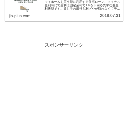
マイホームを買う際に利用する住宅ローン。マイナス
金利時代で金利は固定金利で1％を下回る異常な低金
利状態です。貸し手の銀行も利ざやが取れなくて干上
がっている状態。住宅ローンを借りるからお得かどう
2019.07.31
jin-plus.com
かで、マイホームを買うかどうかの決断をするのは違
スポンサーリンク