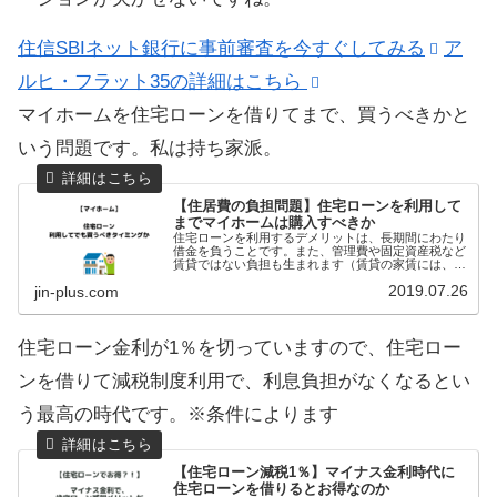
住信SBIネット銀行に事前審査を今すぐしてみる
ア
ルヒ・フラット35の詳細はこちら
マイホームを住宅ローンを借りてまで、買うべきかと
いう問題です。私は持ち家派。
【住居費の負担問題】住宅ローンを利用して
までマイホームは購入すべきか
住宅ローンを利用するデメリットは、長期間にわたり
借金を負うことです。また、管理費や固定資産税など
賃貸ではない負担も生まれます（賃貸の家賃には、大
家の負担を肩代わりしているので実質は変わりません
2019.07.26
jin-plus.com
が）。将来の収入が不安定なときです。住宅ローンを
住宅ローン金利が1％を切っていますので、住宅ロー
ンを借りて減税制度利用で、利息負担がなくなるとい
う最高の時代です。※条件によります
【住宅ローン減税1％】マイナス金利時代に
住宅ローンを借りるとお得なのか