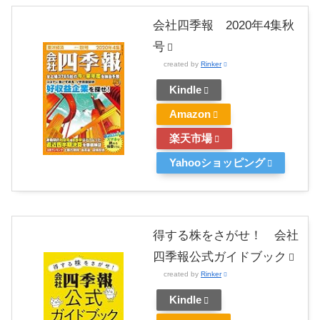
会社四季報 2020年4集秋
号
created by
Rinker
Kindle
Amazon
楽天市場
Yahooショッピング
得する株をさがせ！ 会社
四季報公式ガイドブック
created by
Rinker
Kindle