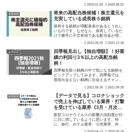
不労所得のひとつが、配当収入です。我
2020.01.09
2020.08.02
が家は、配当収入を積み上げることを重
要視しており、毎年、コツコツと余剰資
将来の高配当株候補！株主還元を
厳選銘柄
金を使って株式投資をして
充実している成長株５銘柄
保有する銘柄が増配発表があるとうれし
いものです。なぜなら、保有しているだ
けで勝手に不労所得である配当金が増え
るからです。増配が続けば、取得したと
2021.09.29
2021.12.18
きの配当利回りが1％でも、10％になる場
合もあります。増配株の魅力ですね。株
四季報見出し【独自増額】！好業
厳選銘柄
主還元を掲げる企業の
績の利回り3％以上の高配当銘
柄！
四季報先取り銘柄の中で気になる銘柄を
ピックアップしてみます。四季報では、
普段出会えない銘柄に出会えるチャンス
なので、とっても楽しみにしています。
2021.09.26
2021.09.28
特に、私が着目しているのは、コメント
欄の見出しです。中でも、四季報編集者
【データで見る】コロナショック
厳選銘柄
がその取材過程から、会社
で売上を伸ばしている業界・打撃
を受けている業界《3月・月次チ
ェック》
新型コロナウイルスの影響の深刻度が日
に日に増しているように思います。特
に、旅行、ホテル業界、小売業界、外食
業界などは外出自粛の影響などもあり、
2020.04.13
2020.05.18