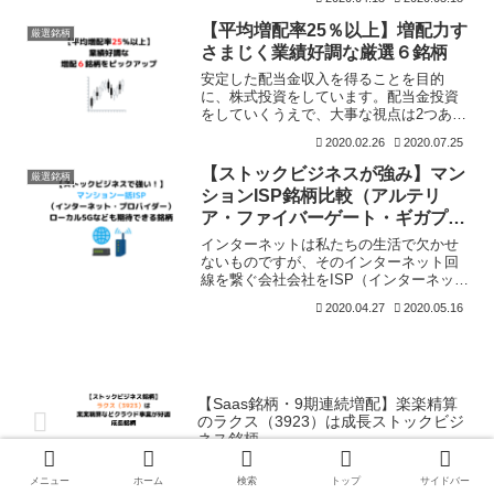
すさまじい大打撃を受けています。私
は、優待目的もあり、百貨店銘柄ではJ.
【平均増配率25％以上】増配力す
厳選銘柄
フロントリテイリング、小売
さまじく業績好調な厳選６銘柄
安定した配当金収入を得ることを目的
に、株式投資をしています。配当金投資
をしていくうえで、大事な視点は2つあり
ます。安定した配当金を出しているか増
2020.02.26
2020.07.25
配力があるか一つの銘柄で、上記2点を満
たしている銘柄もあれば、前者だけ、あ
【ストックビジネスが強み】マン
厳選銘柄
るいは、後者だけという
ションISP銘柄比較（アルテリ
ア・ファイバーゲート・ギガプラ
イズ）
インターネットは私たちの生活で欠かせ
ないものですが、そのインターネット回
線を繋ぐ会社会社をISP（インターネッ
ト・サービス・プロバイダー）といいま
2020.04.27
2020.05.16
す。ISPが、NTTやKDDIなどの通信回線
とつなぐことで、インターネットを使え
るわけです。全
【Saas銘柄・9期連続増配】楽楽精算
のラクス（3923）は成長ストックビジ
ネス銘柄
メニュー
ホーム
検索
トップ
サイドバー