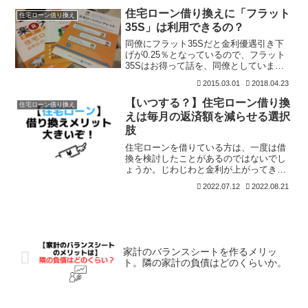
住宅ローンを借りて新築マンションを購
住宅ローン借り換えに「フラット
住宅ローン借り換え
入しました。住宅ローンを
35S」は利用できるの？
同僚にフラット35Sだと金利優遇引き下
げが0.25％となっているので、フラット
35Sはお得って話を、同僚としていまし
たら、「フラット35Sに借り換えってで
2015.03.01
2018.04.23
きるのかな？」って聞かれたので、ちょ
っと調べてみました。フラット35も含め
【いつする？】住宅ローン借り換
住宅ローン借り換え
て、住宅ロー
えは毎月の返済額を減らせる選択
肢
住宅ローンを借りている方は、一度は借
換を検討したことがあるのではないでし
ょうか。じわじわと金利が上がってきて
いるので、借り換えしたほうがいいんじ
2022.07.12
2022.08.21
ゃないか・・・という気持ちもよぎりま
すよね。2.5人に1人は住宅ローン選びで
後悔している（調べ）
家計のバランスシートを作るメリッ
ト。隣の家計の負債はどのくらいか。