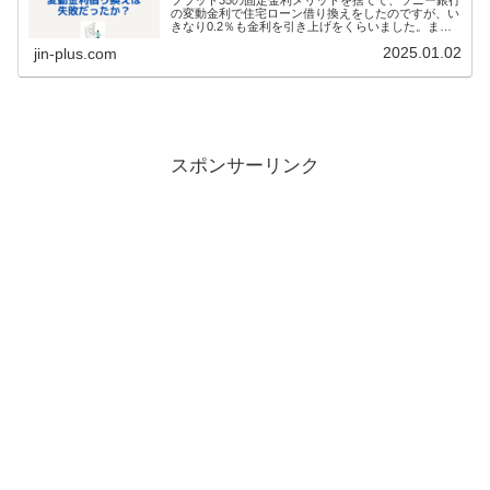
フラット35の固定金利メリットを捨てて、ソニー銀行
の変動金利で住宅ローン借り換えをしたのですが、い
きなり0.2％も金利を引き上げをくらいました。ま
た、2024年3月の時点ではハト派だった日銀がいきな
2025.01.02
jin-plus.com
りタカ派に変貌し、今年2回目となる金利引き
スポンサーリンク