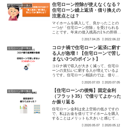
が、金利ある世界に対する知識、経験が
住宅ローン控除が使えなくなる？
住宅ローン借り換え
不足していたように思います
住宅ローン繰上返済・借り換えの
注意点とは？
マイホームを購入して、良かったことの
一つが「住宅ローン控除」を受けられる
ことです。年末の借入残高の1％の所得税
が戻ってくるのです（所得税で引ききれ
2017.04.25
2022.06.22
ない場合は、住民税が減額される）。我
が家は、住宅ローン控除が年間20万円あ
コロナ禍で住宅ローン返済に窮す
住宅ローン借り換え
りますので、1年目は
る人が急増！【住宅ローンで苦し
まない3つのポイント】
コロナ禍で収入が大きく減って、住宅ロ
ーンの支払いに窮する人が増えているよ
うです。住宅ローン相談のでは、借り換
え相談が３～5月は約1600件と過去最高の
2020.07.03
2020.07.05
水準だそうです。は住宅ローン借り換え
提案をしてくれるサービスですね。我が
【住宅ローンの後悔】固定金利
住宅ローン借り換え
家も住宅ローンを利
（フラット35）で借りてよかった
か振り返る
住宅ローン金利は史上空前の低さですの
で、私はお金を借りてマイホームを購入
することはメリットも大きいと感じてい
ます。賃貸派だったんですが、我が家は
2020.05.07
2020.05.12
前に、低金利のメリットもあったので、