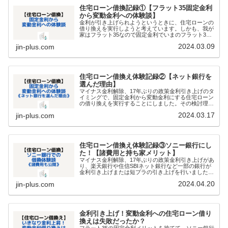
住宅ローン借換記録①【フラット35固定金利
から変動金利への体験談】
金利が引き上げられようというときに、住宅ローンの
借り換えを実行しようと考えています。しかも、我が
家はフラット35なので固定金利でいまのフラット35
よりもずっと低い固定金利ですが、それを放棄してま
2024.03.09
jin-plus.com
で、変動金利に借り換えようとしています。具体的
住宅ローン借換え体験記録②【ネット銀行を
選んだ理由】
マイナス金利解除、17年ぶりの政策金利引き上げのタ
イミングで、固定金利から変動金利にする住宅ローン
の借り換えを実行することにしました。その検討理由
は前回の記事にまとめています。住宅ローンの借り換
2024.03.17
jin-plus.com
えをするにあたっても、かなりの銀行が選択肢とし
住宅ローン借換え体験記録③ソニー銀行にし
た！【諸費用と持ち家メリット】
マイナス金利解除、17年ぶりの政策金利引き上げがあ
り、楽天銀行や住信SBIネット銀行など一部の銀行が
金利引き上げまたは短プラの引き上げを行いました
ね。金利引き下げた銀行もいくつかあるので、金利競
2024.04.20
jin-plus.com
争は続きそうです。固定金利からいよいよ変動金利
金利引き上げ！変動金利への住宅ローン借り
換えは失敗だったか？