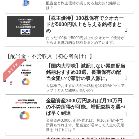
配当金と株主優待が楽しめる魅力的な銘柄と
は？
【株主優待】100株保有でクオカー
ドが5000円以上もらえる銘柄まと
め
たった100株で5000円以上のクオカード優待が
もらえる魅力的な銘柄をまとめています。
【配当金・不労収入（初心者向け）】
おすすめ
【国内大型株】減配しない累進配当
銘柄おすすめ10選。長期保有の配
当金狙いで家計の収入源に。
大型株でおすすめの配当銘柄を10銘柄ピックア
ップ！どんな銘柄が良いの？
金融資産3000万円あれば月10万円
の不労所得が可能。増配銘柄を選べ
ば早く到達
金融資産3,000万円を作れば、月10万円の不労
所得も作れます。配当金が増やして人生の安定
度を上げるには？