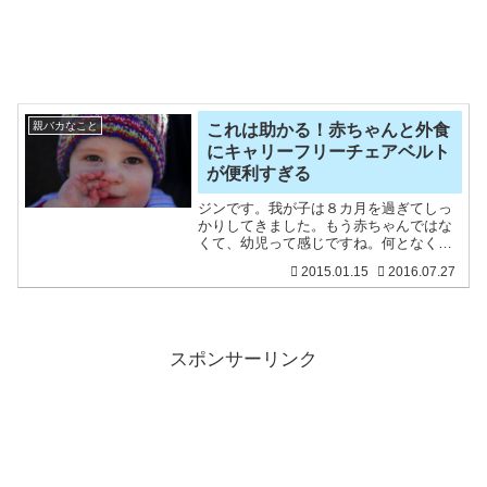
親バカなこと
これは助かる！赤ちゃんと外食
にキャリーフリーチェアベルト
が便利すぎる
ジンです。我が子は８カ月を過ぎてしっ
かりしてきました。もう赤ちゃんではな
くて、幼児って感じですね。何となくさ
びしい。でも、成長は嬉しいです。さ
2015.01.15
2016.07.27
て、赤ちゃんの首が座りだすと外食する
機会も増えると思いますが、赤ちゃんっ
てすごく動くので危ないです
スポンサーリンク