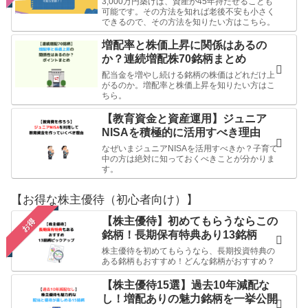
3,000万円築けば、資産が45年持たせることも
可能です。その方法を知れば老後不安も小さく
できるので、その方法を知りたい方はこちら。
増配率と株価上昇に関係はあるの
か？連続増配株70銘柄まとめ
配当金を増やし続ける銘柄の株価はどれだけ上
がるのか。増配率と株価上昇を知りたい方はこ
ちら。
【教育資金と資産運用】ジュニア
NISAを積極的に活用すべき理由
なぜいまジュニアNISAを活用すべきか？子育て
中の方は絶対に知っておくべきことが分かりま
す。
【お得な株主優待（初心者向け）】
【株主優待】初めてもらうならこの
お得
銘柄！長期保有特典あり13銘柄
株主優待を初めてもらうなら、長期投資特典の
ある銘柄もおすすめ！どんな銘柄がおすすめ？
【株主優待15選】過去10年減配な
し！増配ありの魅力銘柄を一挙公開