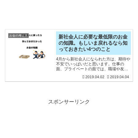
お金の考え方
新社会人に必要な最低限のお金
の知識。もしいま戻れるなら知
っておきたい4つのこと
4月から新社会人になられた方は、期待や
不安でいっぱいだと思います。仕事の
面、プライベートの面では、職場や友人
などから経験を積むことができますが、
2019.04.02
2019.04.04
大事な「お金」のことはなかなか学ぶ機
会がありません。お金がいると思えるの
は、家族を持ったりすると
スポンサーリンク