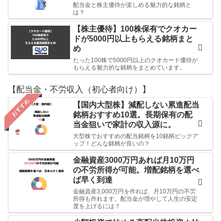
配当金と株主優待が楽しめる魅力的な銘柄と
は？
【株主優待】100株保有でクオカー
ドが5000円以上もらえる銘柄まと
め
たった100株で5000円以上のクオカード優待が
もらえる魅力的な銘柄をまとめています。
【配当金・不労収入（初心者向け）】
おすすめ
【国内大型株】減配しない累進配当
銘柄おすすめ10選。長期保有の配
当金狙いで家計の収入源に。
大型株でおすすめの配当銘柄を10銘柄ピックア
ップ！どんな銘柄が良いの？
金融資産3000万円あれば月10万円
の不労所得が可能。増配銘柄を選べ
ば早く到達
金融資産3,000万円を作れば、月10万円の不労
所得も作れます。配当金が増やして人生の安定
度を上げるには？