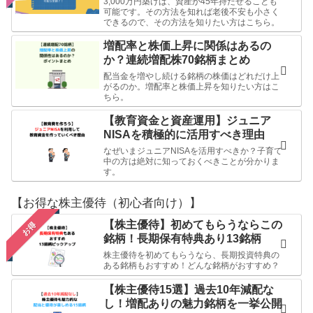
3,000万円築けば、資産が45年持たせることも
可能です。その方法を知れば老後不安も小さく
できるので、その方法を知りたい方はこちら。
増配率と株価上昇に関係はあるの
か？連続増配株70銘柄まとめ
配当金を増やし続ける銘柄の株価はどれだけ上
がるのか。増配率と株価上昇を知りたい方はこ
ちら。
【教育資金と資産運用】ジュニア
NISAを積極的に活用すべき理由
なぜいまジュニアNISAを活用すべきか？子育て
中の方は絶対に知っておくべきことが分かりま
す。
【お得な株主優待（初心者向け）】
【株主優待】初めてもらうならこの
お得
銘柄！長期保有特典あり13銘柄
株主優待を初めてもらうなら、長期投資特典の
ある銘柄もおすすめ！どんな銘柄がおすすめ？
【株主優待15選】過去10年減配な
し！増配ありの魅力銘柄を一挙公開