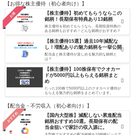
【お得な株主優待（初心者向け）】
【株主優待】初めてもらうならこの
お得
銘柄！長期保有特典あり13銘柄
株主優待を初めてもらうなら、長期投資特典の
ある銘柄もおすすめ！どんな銘柄がおすすめ？
【株主優待15選】過去10年減配な
し！増配ありの魅力銘柄を一挙公開
配当金と株主優待が楽しめる魅力的な銘柄と
は？
【株主優待】100株保有でクオカー
ドが5000円以上もらえる銘柄まと
め
たった100株で5000円以上のクオカード優待が
もらえる魅力的な銘柄をまとめています。
【配当金・不労収入（初心者向け）】
おすすめ
【国内大型株】減配しない累進配当
銘柄おすすめ10選。長期保有の配
当金狙いで家計の収入源に。
大型株でおすすめの配当銘柄を10銘柄ピックア