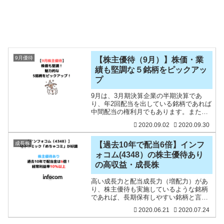
9月優待
【株主優待（9月）】株価・業
績も堅調な５銘柄をピックアッ
プ
9月は、3月期決算企業の半期決算であ
り、年2回配当を出している銘柄であれば
中間配当の権利月でもあります。また、9
月期決算の銘柄も多くあり、株主優待が
2020.09.02
2020.09.30
魅力的な銘柄もありますね。9月期の株主
優待銘柄のなかでも、業績が好調で、株
価も堅調な銘柄も多
成長株
【過去10年で配当6倍】インフ
ォコム(4348）の株主優待あり
の高収益・成長株
高い成長力と配当成長力（増配力）があ
り、株主優待も実施しているような銘柄
であれば、長期保有しやすい銘柄と言え
ますね。ITソリューション会社、帝人の
2020.06.21
2020.07.24
子会社であるインフォコム（4348）に着
目してみました。昨年保有していて、い