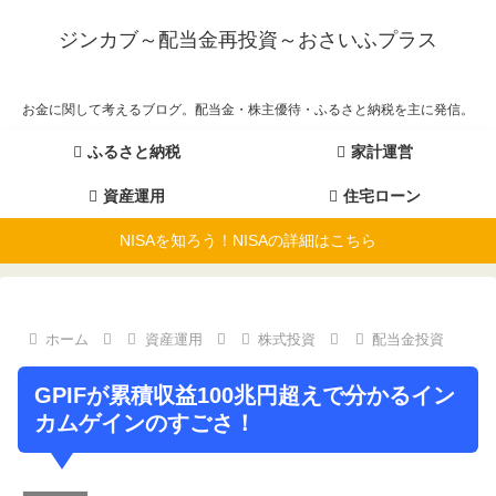
ジンカブ～配当金再投資～おさいふプラス
お金に関して考えるブログ。配当金・株主優待・ふるさと納税を主に発信。
ふるさと納税
家計運営
資産運用
住宅ローン
NISAを知ろう！NISAの詳細はこちら
ホーム
資産運用
株式投資
配当金投資
GPIFが累積収益100兆円超えで分かるイン
カムゲインのすごさ！