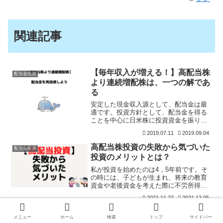
関連記事
【毎年収入が増える！】高配当株
配当金投資
より連続増配株は、一つの解であ
る
安定した現金収入源として、配当金は最
適です。投資方針として、配当金を得る
ことを中心に日米株に投資資金を振り向
けています。始めたのはまだ3年ほどです
2019.07.11
2019.09.04
が、安定した現金収入が毎年増えていく
のは、想像以上に心強いです。さて、日
高配当株投資の失敗から気づいた
配当金投資
本経済新聞社の記事にあ
投資のメリットとは？
私が投資を始めたのは4，5年前です。そ
の時には、子どもが生まれ、将来の教育
資金や老後資金を考えた際に不労所得を
作ろうと高配当株に投資を始めました。
2021.11.27
2021.12.05
高配当株とは、配当利回りの高い銘柄の
ことで、東証1部の配当利回りが2％弱な
配当金で固定費を払うのをめざそ
配当金投資
ので、3％以上あれば
メニュー
ホーム
検索
トップ
サイドバー
う！月15万円以上を実現できれば