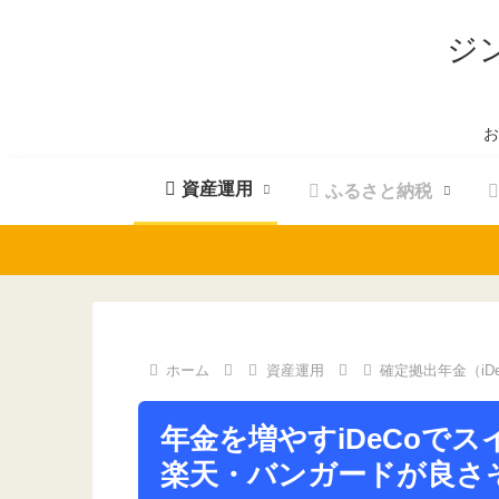
ジ
お
資産運用
ふるさと納税
ホーム
資産運用
確定拠出年金（iD
年金を増やすiDeCoで
楽天・バンガードが良さ