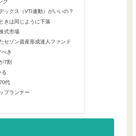
ング
デックス（VTI連動）がいいの？
ときは同じように下落
株式市場
たセゾン資産形成達人ファンド
すべき
が7割
いる
70代
ップランナー