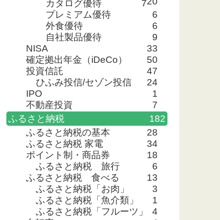
20
カタログ優待
7
プレミアム優待
6
外食優待
6
自社製品優待
9
NISA
33
確定拠出年金（iDeCo）
50
投資信託
47
ひふみ投信/セゾン投信
24
IPO
1
不動産投資
7
ふるさと納税
182
ふるさと納税の基本
28
ふるさと納税 家電
34
ポイント制・商品券
18
ふるさと納税 旅行
6
ふるさと納税 食べる
13
ふるさと納税「お肉」
3
ふるさと納税「魚介類」
1
ふるさと納税「フルーツ」
4