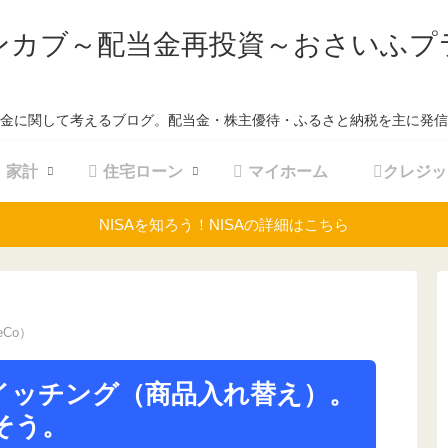
ンカブ～配当金再投資～おさいふプ
金に関して考えるブログ。配当金・株主優待・ふるさと納税を主に発信
家計
住宅ローン
マイホーム
クレジッ
NISAを知ろう！NISAの詳細はこちら
eCo）
スイッチング（商品入れ替え）。
そう。