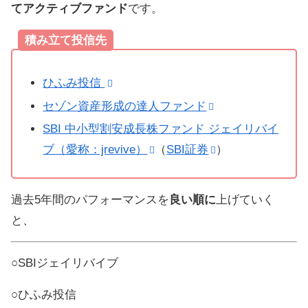
てアクティブファンド
です。
積み立て投信先
ひふみ投信
セゾン資産形成の達人ファンド
SBI 中小型割安成長株ファンド ジェイリバイ
ブ（愛称：jrevive）
（
SBI証券
）
過去5年間のパフォーマンスを
良い順に
上げていく
と、
○SBIジェイリバイブ
○ひふみ投信