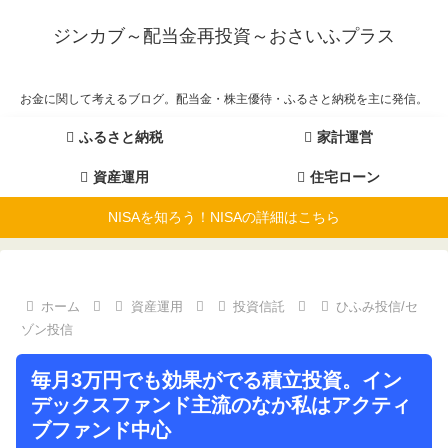
ジンカブ～配当金再投資～おさいふプラス
お金に関して考えるブログ。配当金・株主優待・ふるさと納税を主に発信。
ふるさと納税
家計運営
資産運用
住宅ローン
NISAを知ろう！NISAの詳細はこちら
ホーム
資産運用
投資信託
ひふみ投信/セ
ゾン投信
毎月3万円でも効果がでる積立投資。イン
デックスファンド主流のなか私はアクティ
ブファンド中心