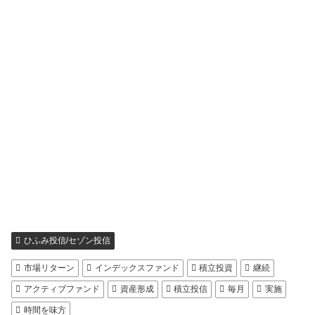
ひふみ投信/セゾン投信
市場リターン
インデックスファンド
積立投資
継続
アクティブファンド
資産形成
積立投信
毎月
実施
時間を味方