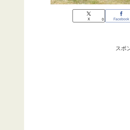
X
Facebook
0
スポ