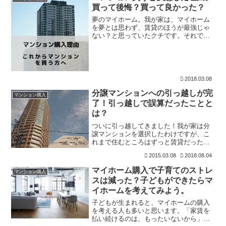
ます！」というような営業
買って後悔？買って良かった？
夢のマイホーム。我が家は、マイホーム
を夢とは思わず、賃貸のほうが最強じゃ
ない？と思っていたクチです。それで
も、結果的にマンションを購入すること
になったわけですが、マンション購入に
至るまではいろいろと悩んでいたわけで
す。あなたもマイホームって
2018.03.08
分譲マンションへの引っ越しが完
マンション購入
了！引っ越しで誤算だったことと
は？
ついに引っ越してきました！我が家は分
譲マンションを選択したわけですが、こ
れまで住むところはずっと賃貸だったの
でその設備の良さにはビックリです。で
2015.03.08
2018.08.04
もでもですよ。やっぱりトラブルという
か誤算はあるわけです。その辺の備忘録
マイホーム購入で子育てのストレ
マンション購入
と賃貸だからこそ手に入っ
スは減った？子どもができたらマ
イホームを考えてみよう。
子どもが生まれると、マイホームの購入
を考える人も多いと思います。「家賃を
払い続けるのは、もったいないから」と