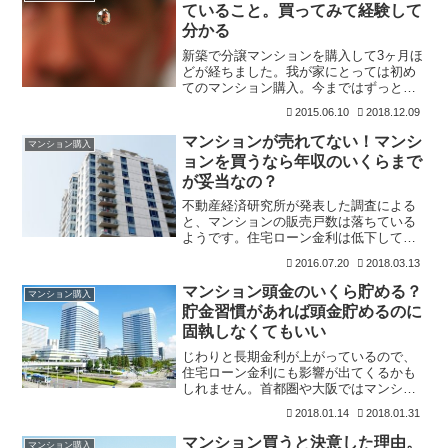
ていること。買ってみて経験して
分かる
新築で分譲マンションを購入して3ヶ月ほ
どが経ちました。我が家にとっては初め
てのマンション購入。今まではずっと賃
貸生活でしたので、新鮮な生活を送って
2015.06.10
2018.12.09
います。引っ越しをしていからは仕事も
忙しくて、なかなか楽しめていませんで
マンションが売れてない！マンシ
マンション購入
したが、ちょっとずつマ
ョンを買うなら年収のいくらまで
が妥当なの？
不動産経済研究所が発表した調査による
と、マンションの販売戸数は落ちている
ようです。住宅ローン金利は低下してい
るので借りる環境は過去最高の状態では
2016.07.20
2018.03.13
ありますが、販売価格が上がっているこ
とが「売れない市場」になっている要因
マンション頭金のいくら貯める？
マンション購入
のようですね。子どもが生
貯金習慣があれば頭金貯めるのに
固執しなくてもいい
じわりと長期金利が上がっているので、
住宅ローン金利にも影響が出てくるかも
しれません。首都圏や大阪ではマンショ
ン価格は上昇していまので、低金利は買
2018.01.14
2018.01.31
う側としてはありがたいのですね。低金
利を活かして、「頭金ゼロでも購入でき
マンション買うと決意した理由。
マンション購入