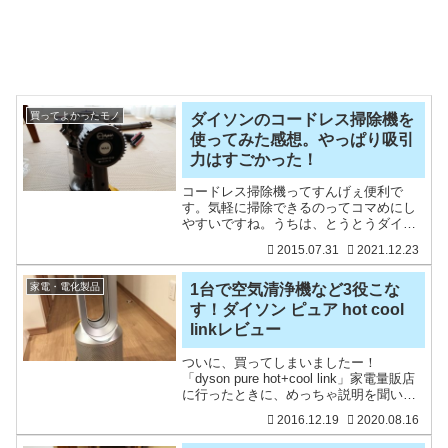
買ってよかったモノ
ダイソンのコードレス掃除機を
使ってみた感想。やっぱり吸引
力はすごかった！
コードレス掃除機ってすんげぇ便利で
す。気軽に掃除できるのってコマめにし
やすいですね。うちは、とうとうダイソ
ンを購入しましたよ。もう吸引力がすご
2015.07.31
2021.12.23
いです。半端ない。快適です。コードレ
ス掃除機って短時間で掃除したい時に利
用したいものですよね。いや
家電・電化製品
1台で空気清浄機など3役こな
す！ダイソン ピュア hot cool
linkレビュー
ついに、買ってしまいましたー！
「dyson pure hot+cool link」家電量販店
に行ったときに、めっちゃ説明を聞い
て、悩みに悩み抜いて（やや大げさ）購
2016.12.19
2020.08.16
入に至りました。ダイソン pure hot＋
cool link。これ一台で、温