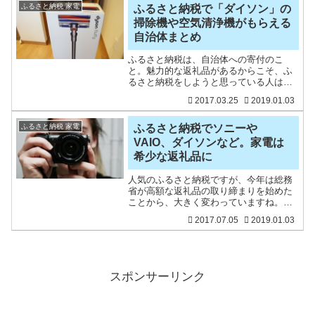
ふるさと納税 家電
ふるさと納税で「ダイソン」の
掃除機や空気清浄機がもらえる
自治体まとめ
ふるさと納税は、自治体への寄付のこ
と。魅力的な返礼品があるからこそ、ふ
るさと納税をしようと思っている人は多
いと思いますので、金額で縛るのはやや
2017.03.25
2019.01.03
疑問です。さて、ふるさと納税の返礼品
でも、家電でも人気の高い『ダイソン』
製品。我が家もダイソン製品
ふるさと納税 家電
ふるさと納税でソニーや
VAIO、ダイソンなど。家電は
希少な返礼品に
人気のふるさと納税ですが、今年は総務
省が高額な返礼品の取り締まりを始めた
ことから、大きく変わっていますね。も
ともと、地方創生の一環で始まった制度
2017.07.05
2019.01.03
だと思うので、都市部の自治体が税金減
ったから困る！と国に泣きつくのは、ど
こか違和感も感じます。行
スポンサーリンク