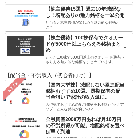
【株主優待15選】過去10年減配な
し！増配ありの魅力銘柄を一挙公開
配当金と株主優待が楽しめる魅力的な銘柄と
は？
【株主優待】100株保有でクオカー
ドが5000円以上もらえる銘柄まと
め
たった100株で5000円以上のクオカード優待が
もらえる魅力的な銘柄をまとめています。
【配当金・不労収入（初心者向け）】
おすすめ
【国内大型株】減配しない累進配当
銘柄おすすめ10選。長期保有の配
当金狙いで家計の収入源に。
大型株でおすすめの配当銘柄を10銘柄ピックア
ップ！どんな銘柄が良いの？
金融資産3000万円あれば月10万円
の不労所得が可能。増配銘柄を選べ
ば早く到達