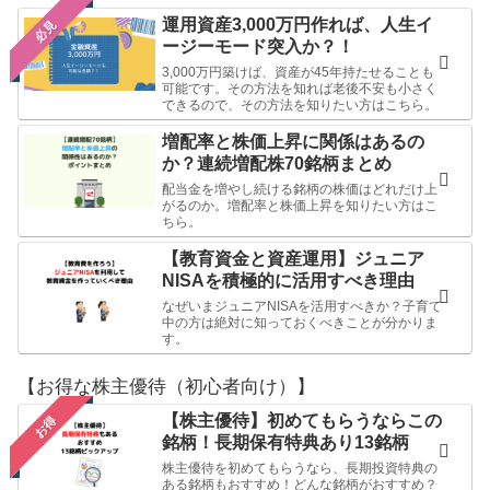
運用資産3,000万円作れば、人生イ
必見
ージーモード突入か？！
3,000万円築けば、資産が45年持たせることも
可能です。その方法を知れば老後不安も小さく
できるので、その方法を知りたい方はこちら。
増配率と株価上昇に関係はあるの
か？連続増配株70銘柄まとめ
配当金を増やし続ける銘柄の株価はどれだけ上
がるのか。増配率と株価上昇を知りたい方はこ
ちら。
【教育資金と資産運用】ジュニア
NISAを積極的に活用すべき理由
なぜいまジュニアNISAを活用すべきか？子育て
中の方は絶対に知っておくべきことが分かりま
す。
【お得な株主優待（初心者向け）】
【株主優待】初めてもらうならこの
お得
銘柄！長期保有特典あり13銘柄
株主優待を初めてもらうなら、長期投資特典の
ある銘柄もおすすめ！どんな銘柄がおすすめ？