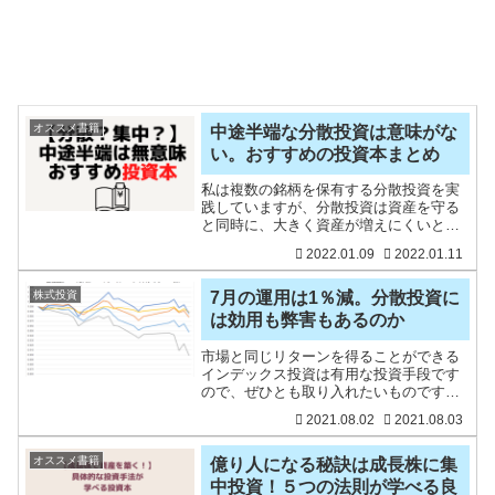
オススメ書籍
中途半端な分散投資は意味がな
い。おすすめの投資本まとめ
私は複数の銘柄を保有する分散投資を実
践していますが、分散投資は資産を守る
と同時に、大きく資産が増えにくいとい
う悩みもあります。また、保有銘柄が増
2022.01.09
2022.01.11
えすぎると、どうしてもその銘柄の分析
時間が短くなりますし、情報収集も限ら
れた時間でする中、手薄に
株式投資
7月の運用は1％減。分散投資に
は効用も弊害もあるのか
市場と同じリターンを得ることができる
インデックス投資は有用な投資手段です
ので、ぜひとも取り入れたいものです
ね。一方で、市場よりも大きなリターン
2021.08.02
2021.08.03
を狙えるのが個別銘柄への投資です。私
は、インデックス投資の積立投資を続け
ながらも、配当や優待、そし
オススメ書籍
億り人になる秘訣は成長株に集
中投資！５つの法則が学べる良