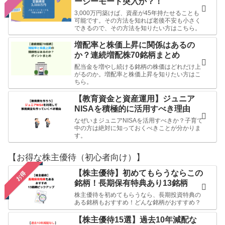
ージーモード突入か？！
3,000万円築けば、資産が45年持たせることも
可能です。その方法を知れば老後不安も小さく
できるので、その方法を知りたい方はこちら。
増配率と株価上昇に関係はあるの
か？連続増配株70銘柄まとめ
配当金を増やし続ける銘柄の株価はどれだけ上
がるのか。増配率と株価上昇を知りたい方はこ
ちら。
【教育資金と資産運用】ジュニア
NISAを積極的に活用すべき理由
なぜいまジュニアNISAを活用すべきか？子育て
中の方は絶対に知っておくべきことが分かりま
す。
【お得な株主優待（初心者向け）】
【株主優待】初めてもらうならこの
お得
銘柄！長期保有特典あり13銘柄
株主優待を初めてもらうなら、長期投資特典の
ある銘柄もおすすめ！どんな銘柄がおすすめ？
【株主優待15選】過去10年減配な