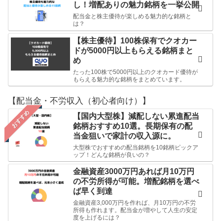
し！増配ありの魅力銘柄を一挙公開
配当金と株主優待が楽しめる魅力的な銘柄と
は？
【株主優待】100株保有でクオカー
ドが5000円以上もらえる銘柄まと
め
たった100株で5000円以上のクオカード優待が
もらえる魅力的な銘柄をまとめています。
【配当金・不労収入（初心者向け）】
おすすめ
【国内大型株】減配しない累進配当
銘柄おすすめ10選。長期保有の配
当金狙いで家計の収入源に。
大型株でおすすめの配当銘柄を10銘柄ピックア
ップ！どんな銘柄が良いの？
金融資産3000万円あれば月10万円
の不労所得が可能。増配銘柄を選べ
ば早く到達
金融資産3,000万円を作れば、月10万円の不労
所得も作れます。配当金が増やして人生の安定
度を上げるには？