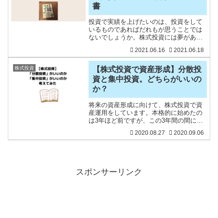
書
投資で実績を上げたいのは、投資をして
いるものであればだれもが思うことでは
ないでしょうか。株式投資には夢があ
り、将来の不安を小さくすることにもつ
2021.06.16
2021.06.18
ながります。私も株式投資に出会ってか
ら、大げさではなく人生が変わりまし
た。まだまだですが、投資手法
株式投資
【株式投資で資産形成】分散投
資と集中投資。どちらがいいの
か？
将来の資産形成に向けて、株式投資で資
産運用をしています。本格的に始めたの
は3年ほど前ですが、この3年間の間にも
色々と勉強を続けており、試行錯誤をし
2020.08.27
2020.09.06
ています。分散投資は重要だと思いつ
つ、より資産を増やしていくには集中投
資のほうが効率がいいよう
スポンサーリンク