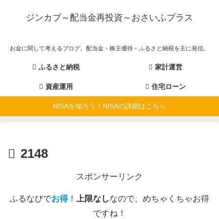
ジンカブ～配当金再投資～おさいふプラス
お金に関して考えるブログ。配当金・株主優待・ふるさと納税を主に発信。
ふるさと納税
家計運営
資産運用
住宅ローン
NISAを知ろう！NISAの詳細はこちら
2148
スポンサーリンク
ふるなびで
お得
！
上限なし
なので、めちゃくちゃお得
ですね！