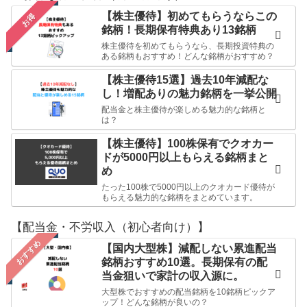
【株主優待】初めてもらうならこの
お得
銘柄！長期保有特典あり13銘柄
株主優待を初めてもらうなら、長期投資特典の
ある銘柄もおすすめ！どんな銘柄がおすすめ？
【株主優待15選】過去10年減配な
し！増配ありの魅力銘柄を一挙公開
配当金と株主優待が楽しめる魅力的な銘柄と
は？
【株主優待】100株保有でクオカー
ドが5000円以上もらえる銘柄まと
め
たった100株で5000円以上のクオカード優待が
もらえる魅力的な銘柄をまとめています。
【配当金・不労収入（初心者向け）】
おすすめ
【国内大型株】減配しない累進配当
銘柄おすすめ10選。長期保有の配
当金狙いで家計の収入源に。
大型株でおすすめの配当銘柄を10銘柄ピックア
ップ！どんな銘柄が良いの？