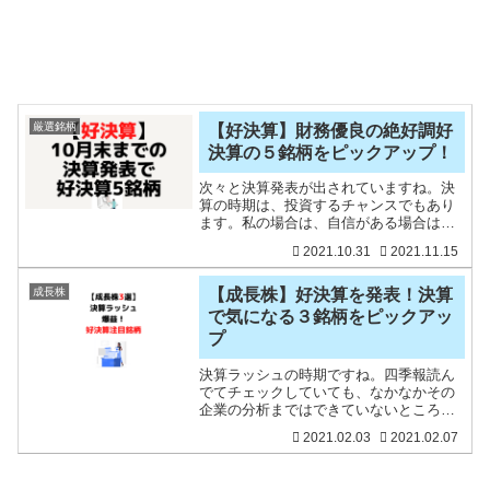
厳選銘柄
【好決算】財務優良の絶好調好
決算の５銘柄をピックアップ！
次々と決算発表が出されていますね。決
算の時期は、投資するチャンスでもあり
ます。私の場合は、自信がある場合は決
算発表前に買うこともありますが、決算
2021.10.31
2021.11.15
またぎはリスクもあるため、決算を見て
から買うようにしています。決算直後に
株価が急騰する場合もあり
成長株
【成長株】好決算を発表！決算
で気になる３銘柄をピックアッ
プ
決算ラッシュの時期ですね。四季報読ん
でてチェックしていても、なかなかその
企業の分析まではできていないところも
あります。好決算を見て初めて興味を持
2021.02.03
2021.02.07
つ銘柄も多いですが、これまで投資した
ことのない企業のなかで、素晴らしい決
算を出している企業をピッ