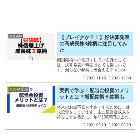
厳選銘柄
【ブレイクか？！】好決算発表
の高成長株3銘柄に注目してみ
た
個別銘柄への投資をしている身として
は、決算発表の時期はとても楽しいで
す。知らない銘柄に出会えるチャンスで
もありますからね。特に毎日のように決
2021.11.16
2021.12.09
算書を読んでいると、決算を見る力も養
われてきているのもあると思います。ま
た、投資資金の関係上、良い銘
連続増配銘柄
実例で学ぶ！配当金投資のメリ
ットとは？増配銘柄６銘柄も
将来のお金不安を小さくするために、株
式投資をしています。主に配当金収入を
得ることを目的に、年間100万円以上の配
当を得ています。配当金のデメリット
2021.09.10
2021.09.20
は、企業が得た利益に課税されたうえ
で、私たち株主の手元に入るので、複利
運用としては効率が悪いこ