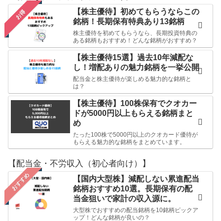
【株主優待】初めてもらうならこの
お得
銘柄！長期保有特典あり13銘柄
株主優待を初めてもらうなら、長期投資特典の
ある銘柄もおすすめ！どんな銘柄がおすすめ？
【株主優待15選】過去10年減配な
し！増配ありの魅力銘柄を一挙公開
配当金と株主優待が楽しめる魅力的な銘柄と
は？
【株主優待】100株保有でクオカー
ドが5000円以上もらえる銘柄まと
め
たった100株で5000円以上のクオカード優待が
もらえる魅力的な銘柄をまとめています。
【配当金・不労収入（初心者向け）】
おすすめ
【国内大型株】減配しない累進配当
銘柄おすすめ10選。長期保有の配
当金狙いで家計の収入源に。
大型株でおすすめの配当銘柄を10銘柄ピックア
ップ！どんな銘柄が良いの？