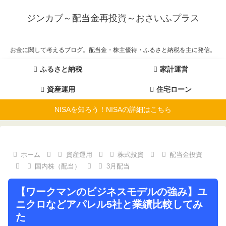
ジンカブ～配当金再投資～おさいふプラス
お金に関して考えるブログ。配当金・株主優待・ふるさと納税を主に発信。
ふるさと納税
家計運営
資産運用
住宅ローン
NISAを知ろう！NISAの詳細はこちら
ホーム
資産運用
株式投資
配当金投資
国内株（配当）
3月配当
【ワークマンのビジネスモデルの強み】ユ
ニクロなどアパレル5社と業績比較してみ
た