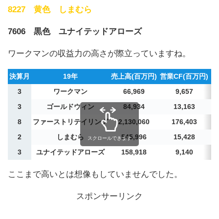
8227 黄色 しまむら
7606 黒色 ユナイテッドアローズ
ワークマンの収益力の高さが際立っていますね。
決算月
19年
売上高(百万円)
営業CF(百万円)
営
3
ワークマン
66,969
9,657
3
ゴールドウィン
84,934
13,163
8
ファーストリテイリング
2,130,060
176,403
2
しまむら
545,996
15,428
スクロールできます
3
ユナイテッドアローズ
158,918
9,140
ここまで高いとは想像もしていませんでした。
スポンサーリンク