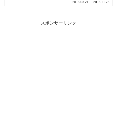
2016.03.21
2016.11.26
終日なので、この日までに購入して株を
保有しておけば、株主優待をもらうこと
ができますね。もち
スポンサーリンク