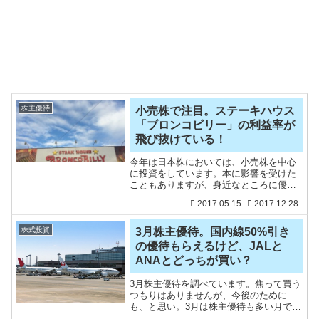
株主優待
小売株で注目。ステーキハウス
「ブロンコビリー」の利益率が
飛び抜けている！
今年は日本株においては、小売株を中心
に投資をしています。本に影響を受けた
こともありますが、身近なところに優良
企業は潜んでいるものです。そんな企業
2017.05.15
2017.12.28
に投資をすることで、お金を増やしてい
く。今回は愛知県名古屋市に本社を置く
ステーキハウス「ブロンコ
株式投資
3月株主優待。国内線50%引き
の優待もらえるけど、JALと
ANAとどっちが買い？
3月株主優待を調べています。焦って買う
つもりはありませんが、今後のために
も、と思い。3月は株主優待も多い月で
す。2016年は3月28日（月）が権利付最