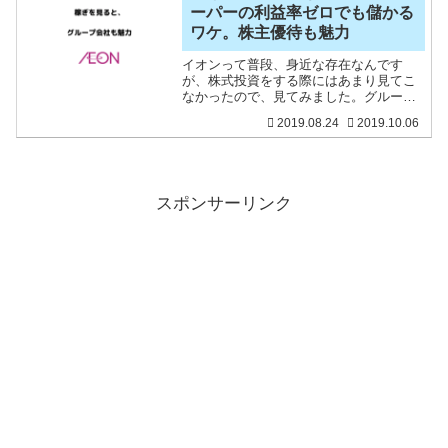
ーパーの利益率ゼロでも儲かる
ワケ。株主優待も魅力
イオンって普段、身近な存在なんです
が、株式投資をする際にはあまり見てこ
なかったので、見てみました。グループ
企業数は上場企業26社を含む300社を超
2019.08.24
2019.10.06
え、連結営業収益は8兆5,100億円（2019
年2月期）と、小売業界ではダントツの売
上を誇りま
スポンサーリンク