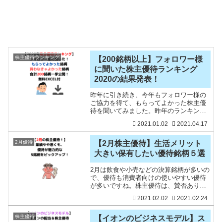
株主優待ランキング
【200銘柄以上】フォロワー様
に聞いた株主優待ランキング
2020の結果発表！
昨年に引き続き、今年もフォロワー様の
ご協力を得て、もらってよかった株主優
待を聞いてみました。昨年のランキング
はこちら。2020年もあと少し。今年はコ
2021.01.02
2021.04.17
ロナ禍で業績の悪化、株主優待の改廃も
多かったように思います。そこで、お聞
きします。✅①もらっ
2月優待
【2月株主優待】生活メリット
大きい保有したい優待銘柄５選
2月は飲食や小売などの決算銘柄が多いの
で、優待も消費者向けの使いやすい優待
が多いですね。株主優待は、賛否ありま
すが、私は優待をもらえることが嬉しい
2021.02.02
2021.02.24
ことや生活コストの削減につながったり
もするので、株主優待銘柄は大好きで
す。そのため、私は優待株
株主優待
【イオンのビジネスモデル】ス