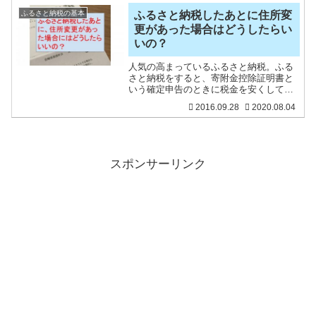
ね。とある「ふるさと納税のアンケート
調査」では、ふるさと納税
ふるさと納税の基本
ふるさと納税したあとに住所変
更があった場合はどうしたらい
いの？
人気の高まっているふるさと納税。ふる
さと納税をすると、寄附金控除証明書と
いう確定申告のときに税金を安くしてく
れる証明書類をもらうことができるんで
2016.09.28
2020.08.04
す。先日、勢いよく楽天市場を利用し
て、ふるさと納税を実行したら・・・住
んでいる住所と違う寄付金控
スポンサーリンク