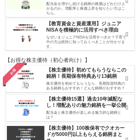
配当金を増やし続ける銘柄の株価はどれだけ上
がるのか。増配率と株価上昇を知りたい方はこ
ちら。
【教育資金と資産運用】ジュニア
NISAを積極的に活用すべき理由
なぜいまジュニアNISAを活用すべきか？子育て
中の方は絶対に知っておくべきことが分かりま
す。
【お得な株主優待（初心者向け）】
【株主優待】初めてもらうならこの
お得
銘柄！長期保有特典あり13銘柄
株主優待を初めてもらうなら、長期投資特典の
ある銘柄もおすすめ！どんな銘柄がおすすめ？
【株主優待15選】過去10年減配な
し！増配ありの魅力銘柄を一挙公開
配当金と株主優待が楽しめる魅力的な銘柄と
は？
【株主優待】100株保有でクオカー
ドが5000円以上もらえる銘柄まと