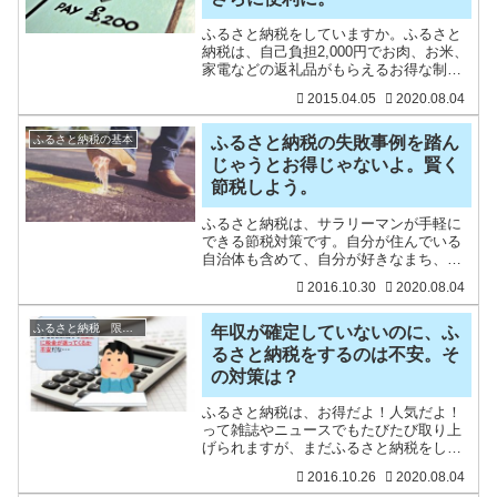
ふるさと納税をしていますか。ふるさと
納税は、自己負担2,000円でお肉、お米、
家電などの返礼品がもらえるお得な制度
です。サラリーマンの節税対策としても
2015.04.05
2020.08.04
人気が高いです。そのサラリーマンの究
極の節税方法ふるさと納税に、「ふるさ
と納税」ワンストッ
ふるさと納税の基本
ふるさと納税の失敗事例を踏ん
じゃうとお得じゃないよ。賢く
節税しよう。
ふるさと納税は、サラリーマンが手軽に
できる節税対策です。自分が住んでいる
自治体も含めて、自分が好きなまち、応
援したいまちに納税できる仕組みです
2016.10.30
2020.08.04
ね。ふるさと納税という名称はついてい
ますが、実際は自治体への寄付です。そ
れを、ふるさと納税と呼んで
ふるさと納税 限度額
年収が確定していないのに、ふ
るさと納税をするのは不安。そ
の対策は？
ふるさと納税は、お得だよ！人気だよ！
って雑誌やニュースでもたびたび取り上
げられますが、まだふるさと納税をした
ことがないあなたにとって、一番の不安
2016.10.26
2020.08.04
は、本当に税金が控除されるのか？です