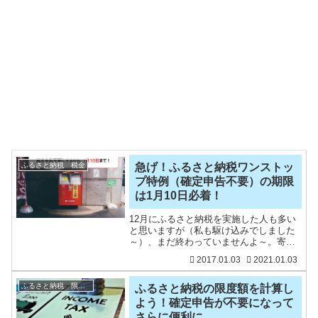
ふるさと納税 税金
急げ！ふるさと納税ワンストッ
プ特例（確定申告不要）の期限
は1月10日必着！
12月にふるさと納税を実施した人も多い
と思いますが（私も駆け込みでしました
～）、まだ終わっていませんよ～。寄付
しただけではなく、税金を安くしてもら
2017.01.03
2021.01.03
う手続きが必要です！基本的には、確定
申告をすることになりますが、給料や年
金所得者であれば、一定
ふるさと納税 限度額
ふるさと納税の限度額を計算し
よう！確定申告が不要になって
さらに便利に。