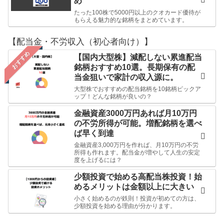
め
たった100株で5000円以上のクオカード優待が
もらえる魅力的な銘柄をまとめています。
【配当金・不労収入（初心者向け）】
おすすめ
【国内大型株】減配しない累進配当
銘柄おすすめ10選。長期保有の配
当金狙いで家計の収入源に。
大型株でおすすめの配当銘柄を10銘柄ピックア
ップ！どんな銘柄が良いの？
金融資産3000万円あれば月10万円
の不労所得が可能。増配銘柄を選べ
ば早く到達
金融資産3,000万円を作れば、月10万円の不労
所得も作れます。配当金が増やして人生の安定
度を上げるには？
少額投資で始める高配当株投資！始
めるメリットは金額以上に大きい
小さく始めるのが鉄則！投資が初めての方は、
少額投資を始める理由が分かります。