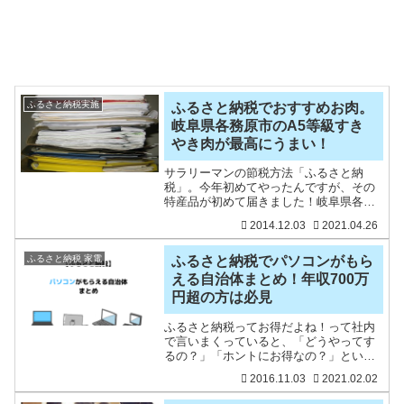
ふるさと納税実施
ふるさと納税でおすすめお肉。
岐阜県各務原市のA5等級すき
やき肉が最高にうまい！
サラリーマンの節税方法「ふるさと納
税」。今年初めてやったんですが、その
特産品が初めて届きました！岐阜県各務
原市に初めてふるさと納税しましたが、
2014.12.03
2021.04.26
かなり迅速な対応です。お金払ってから
２週間くらいできました。今日は、ふる
さと納税に興味のある方向け
ふるさと納税 家電
ふるさと納税でパソコンがもら
える自治体まとめ！年収700万
円超の方は必見
ふるさと納税ってお得だよね！って社内
で言いまくっていると、「どうやってす
るの？」「ホントにお得なの？」という
声が出てきます。ふるさと納税歴年の私
2016.11.03
2021.02.02
ですが、なぜか社内ではベテラン扱いに
されております。『パソコンやテレビも