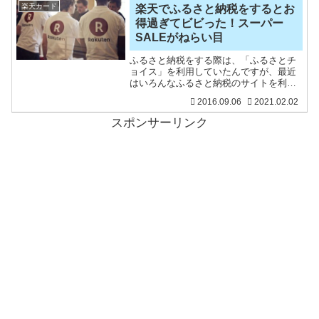
もらえるよ』って言うと「
楽天カード
楽天でふるさと納税をするとお
得過ぎてビビった！スーパー
SALEがねらい目
ふるさと納税をする際は、「ふるさとチ
ョイス」を利用していたんですが、最近
はいろんなふるさと納税のサイトを利用
して、実施しています。ふるさとチョイ
2016.09.06
2021.02.02
スは一番大きなサイトだけど、一番メリ
ットがないところかも・・・。今日は、
スポンサーリンク
楽天市場を見ていたら、楽